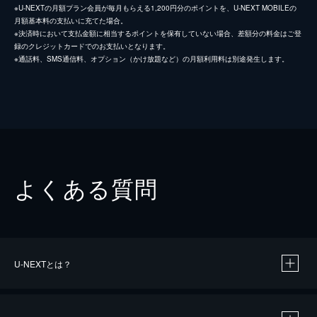
※U-NEXTの月額プラン会員が毎月もらえる1,200円分のポイントを、U-NEXT MOBILEの
月額基本料の支払いに充てた場合。
※決済時において支払金額に相当するポイントを保有していない場合、差額分の料金はご登
録のクレジットカードでのお支払いとなります。
※通話料、SMS通信料、オプション（かけ放題など）の月額利用料は別途発生します。
よくある質問
U-NEXTとは？