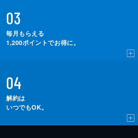
03
毎月もらえる
1,200
ポイントでお得に。
04
解約は
いつでもOK。