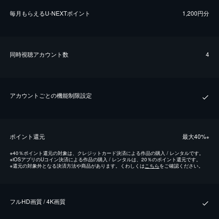
毎⽉もらえるU-NEXTポイント
1,200円分
同時視聴アカウント数
4
アカウントごとの機能制限設定
ポイント還元
最⼤40%
※
※
40％ポイント還元の対象は、クレジットカード決済による作品の購入 / レンタルです。
※
iOSアプリのUコイン決済による作品の購入 / レンタルは、20％のポイント還元です。
※
還元の対象外となる決済方法や商品があります。くわしくは
こちら
をご確認ください。
フルHD画質 / 4K画質