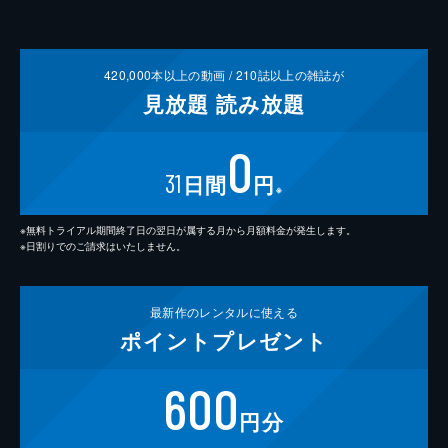
420,000
本以上の動画 /
210
誌以上の雑誌が
見放題
読み放題
0
31
日間
円
※
※無料トライアル期間終了日の翌日が属する月から月額料金が発生します。
※日割りでのご請求はいたしません。
最新作の
レンタルに使える
ポイント
プレゼント
600
円分