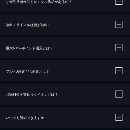
なぜ見放題作品とレンタル作品があるの？
無料トライアルは何が無料？
※
最大40%
ポイント還元とは？
※
※
作品によって必要なポイントが異なります。
フルHD画質 / 4K画質とは？
月額料金を支払うタイミングは？
※
40％ポイント還元の対象は、クレジットカード決済による作品の購入 / レンタルです。
※
iOSアプリのUコイン決済による作品の購入 / レンタルは、20％のポイント還元です。
※
還元の対象外となる決済方法や商品があります。くわしくは
こちら
をご確認ください。
いつでも解約できますか