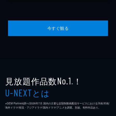
今すぐ観る
見放題作品数
！
No.1
※
とは
U-NEXT
※GEM Partners調べ/2026年7⽉ 国内の主要な定額制動画配信サービスにおける洋画/邦画/
海外ドラマ/韓流・アジアドラマ/国内ドラマ/アニメを調査。別途、有料作品あり。