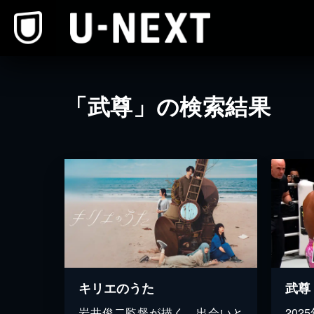
本文へスキップ
「武尊」の検索結果
キリエのうた
岩井俊二監督が描く、出会いと
20