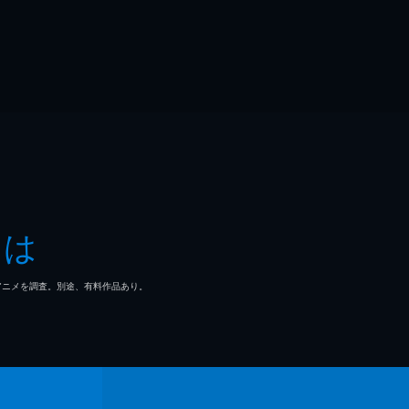
とは
マ/アニメを調査。別途、有料作品あり。