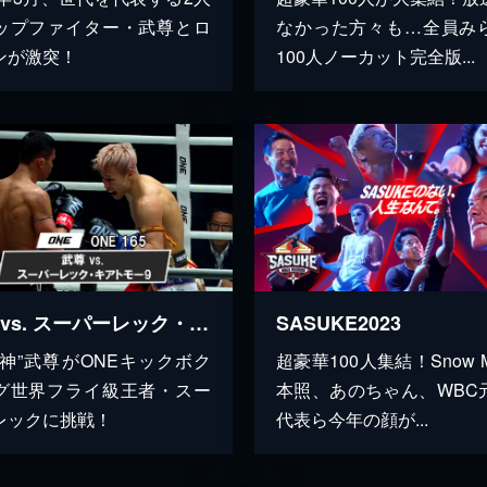
ップファイター・武尊とロ
なかった方々も…全員み
ンが激突！
100人ノーカット完全版...
武尊 vs. スーパーレック・キアトモー9【ONE 165】
SASUKE2023
壊神”武尊がONEキックボク
超豪華100人集結！Snow 
グ世界フライ級王者・スー
本照、あのちゃん、WBC
レックに挑戦！
代表ら今年の顔が...