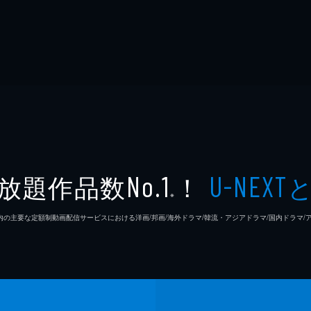
放題作品数
！
No.1
U-NEXT
※
26年7⽉ 国内の主要な定額制動画配信サービスにおける洋画/邦画/海外ドラマ/韓流・アジアドラマ/国内ドラ