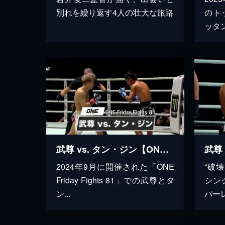
別れを繰り返す4人の壮大な旅路
のト
ッタ
武尊 vs. タン・ジン【ONE Friday Fights 81】
2024年9月に開催された「ONE
“破
Friday Fights 81」での武尊とタ
シン
ン...
パー