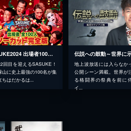
SASUKE2024 出場者100人ノーカット完全版
42回目を迎えるSASUKE！
地上波放送には入らなか
緑山に史上最強の100名が集
公開シーン満載。世界が
ちはだかるは...
る格闘界の祭典を前に
イ...