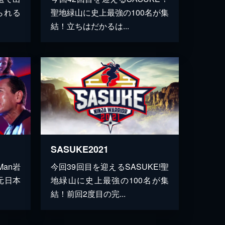
られる
聖地緑山に史上最強の100名が集
結！立ちはだかるは...
SASUKE2021
Man岩
今回39回目を迎えるSASUKE!聖
元日本
地緑山に史上最強の100名が集
結！前回2度目の完...