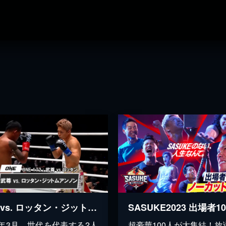
武尊 vs. ロッタン・ジットムアンノン【ONE 172 : 武尊 vs ロッタン】
25年3月、世代を代表する2人
超豪華100人が大集結！放