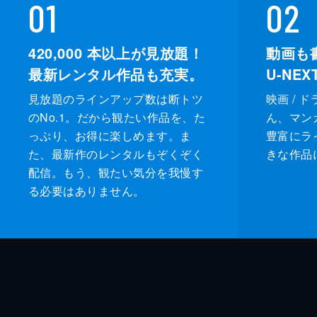
01
02
420,000
本以上が見放題！
動画も
最新レンタル作品も充実。
U-NE
見放題のラインアップ数は断トツ
映画 / 
のNo.1。だから観たい作品を、た
ん、マンガ 
っぷり、お得に楽しめます。ま
豊富にラ
た、最新作のレンタルもぞくぞく
きな作品
配信。もう、観たい気分を我慢す
る必要はありません。