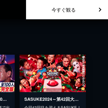
今すぐ観る
SASUKE2023 出場者100人 ノーカット完全版
SASUKE2024～第42回大会～
送で出
今回42回目を迎えるSASUKE！