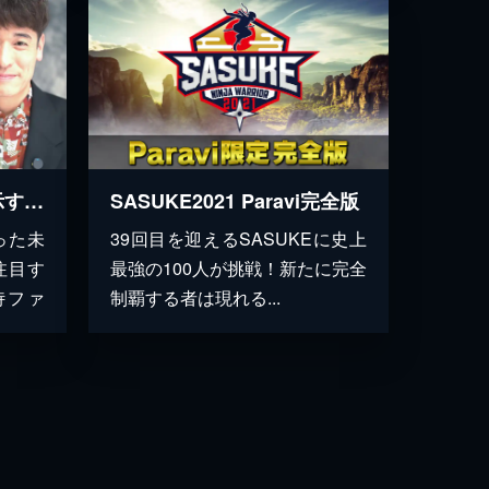
伝説への鼓動～世界に示す侍ファイターの真価～ 配信オリジナル版
SASUKE2021 Paravi完全版
った未
39回目を迎えるSASUKEに史上
注目す
最強の100人が挑戦！新たに完全
侍ファ
制覇する者は現れる...