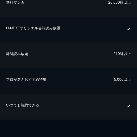
無料マンガ
20,000冊以上
U-NEXTオリジナル書籍読み放題
雑誌読み放題
210誌以上
プロが選ぶおすすめ特集
5,000以上
いつでも解約できる