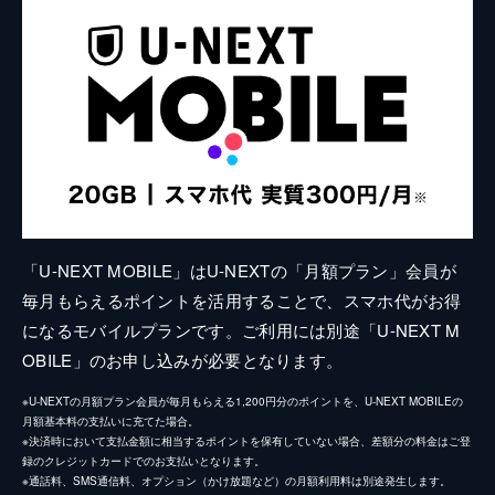
「U-NEXT MOBILE」はU-NEXTの「月額プラン」会員が
毎月もらえるポイントを活用することで、スマホ代がお得
になるモバイルプランです。ご利用には別途「U-NEXT M
OBILE」のお申し込みが必要となります。
※U-NEXTの月額プラン会員が毎月もらえる1,200円分のポイントを、U-NEXT MOBILEの
月額基本料の支払いに充てた場合。
※決済時において支払金額に相当するポイントを保有していない場合、差額分の料金はご登
録のクレジットカードでのお支払いとなります。
※通話料、SMS通信料、オプション（かけ放題など）の月額利用料は別途発生します。