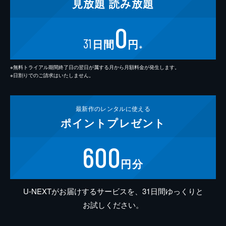
見放題
読み放題
0
31
日間
円
※
※無料トライアル期間終了日の翌日が属する月から月額料金が発生します。
※日割りでのご請求はいたしません。
最新作の
レンタルに使える
ポイント
プレゼント
600
円分
U-NEXTがお届けするサービスを、31日間ゆっくりと
お試しください。