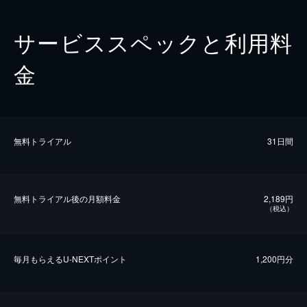
サービススペックと利用料
金
無料トライアル
31日間
無料トライアル後の⽉額料金
2,189円
（税込）
毎⽉もらえるU-NEXTポイント
1,200円分