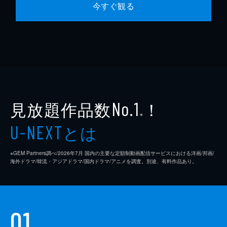
今すぐ観る
見放題作品数
！
No.1
※
とは
U-NEXT
※GEM Partners調べ/2026年7⽉ 国内の主要な定額制動画配信サービスにおける洋画/邦画/
海外ドラマ/韓流・アジアドラマ/国内ドラマ/アニメを調査。別途、有料作品あり。
01