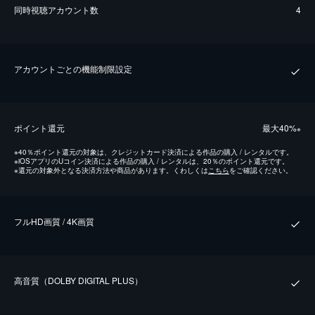
同時視聴アカウント数
4
アカウントごとの機能制限設定
ポイント還元
最⼤40%
※
※
40％ポイント還元の対象は、クレジットカード決済による作品の購入 / レンタルです。
※
iOSアプリのUコイン決済による作品の購入 / レンタルは、20％のポイント還元です。
※
還元の対象外となる決済方法や商品があります。くわしくは
こちら
をご確認ください。
フルHD画質 / 4K画質
⾼⾳質（DOLBY DIGITAL PLUS）