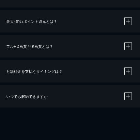
※
最大40%
ポイント還元とは？
※
※
作品によって必要なポイントが異なります。
フルHD画質 / 4K画質とは？
月額料金を支払うタイミングは？
※
40％ポイント還元の対象は、クレジットカード決済による作品の購入 / レンタルです。
※
iOSアプリのUコイン決済による作品の購入 / レンタルは、20％のポイント還元です。
※
還元の対象外となる決済方法や商品があります。くわしくは
こちら
をご確認ください。
いつでも解約できますか
こちら