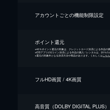
アカウントごとの機能制限設定
ポイント還元
※
40％ポイント還元の対象は、クレジットカード決済による作品の購入
※
iOSアプリのUコイン決済による作品の購入 / レンタルは、20％
※
還元の対象外となる決済方法や商品があります。くわしくは
こちら
フルHD画質 / 4K画質
⾼⾳質（DOLBY DIGITAL PLUS）