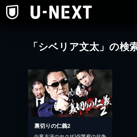
本文へスキップ
「シベリア文太」の検
裏切りの仁義2
白竜主演のヤクザVS警察の抗争