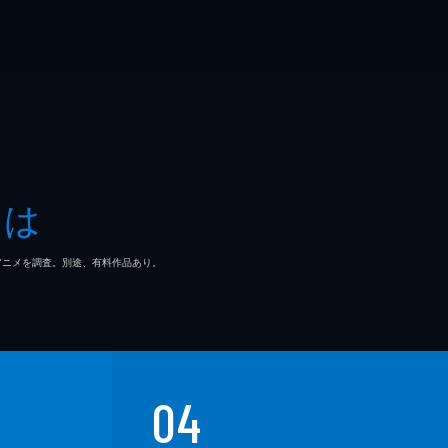
とは
マ/アニメを調査。別途、有料作品あり。
04