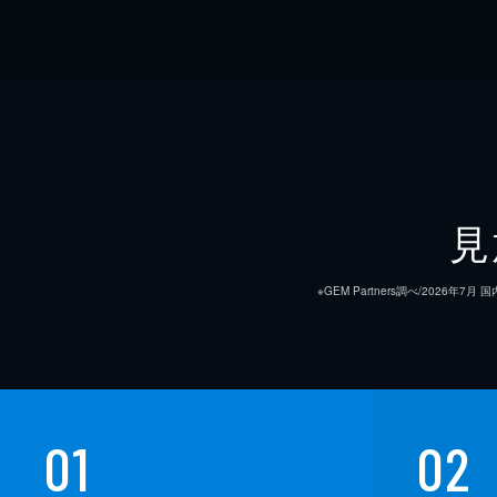
見
※GEM Partners調べ/20
01
02