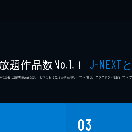
放題作品数
！
No.1
U-NEXT
※
26年7⽉ 国内の主要な定額制動画配信サービスにおける洋画/邦画/海外ドラマ/韓流・アジアドラマ/国内ドラ
03