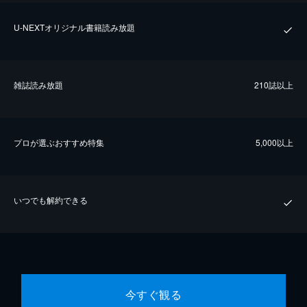
U-NEXTオリジナル書籍読み放題
雑誌読み放題
210誌以上
プロが選ぶおすすめ特集
5,000以上
いつでも解約できる
今すぐ観る