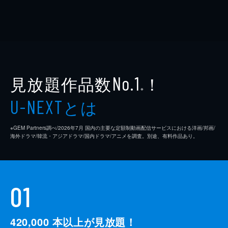
見放題作品数
！
No.1
※
とは
U-NEXT
※GEM Partners調べ/2026年7⽉ 国内の主要な定額制動画配信サービスにおける洋画/邦画/
海外ドラマ/韓流・アジアドラマ/国内ドラマ/アニメを調査。別途、有料作品あり。
01
420,000
本以上が見放題！