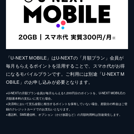
「U-NEXT MOBILE」はU-NEXTの「月額プラン」会員が
毎月もらえるポイントを活用することで、スマホ代がお得
になるモバイルプランです。ご利用には別途「U-NEXT M
OBILE」のお申し込みが必要となります。
※U-NEXTの月額プラン会員が毎月もらえる1,200円分のポイントを、U-NEXT MOBILEの
月額基本料の支払いに充てた場合。
※決済時において支払金額に相当するポイントを保有していない場合、差額分の料金はご登
録のクレジットカードでのお支払いとなります。
※通話料、SMS通信料、オプション（かけ放題など）の月額利用料は別途発生します。