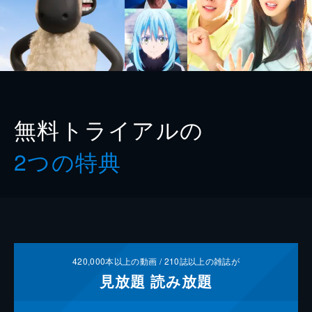
無料トライアルの
2つの特典
420,000
本以上の動画 /
210
誌以上の雑誌が
見放題
読み放題