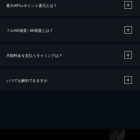
最大40%
ポイント還元とは？
※
※
作品によって必要なポイントが異なります。
フルHD画質 / 4K画質とは？
月額料金を支払うタイミングは？
※
40％ポイント還元の対象は、クレジットカード決済による作品の購入 / レンタルです。
※
iOSアプリのUコイン決済による作品の購入 / レンタルは、20％のポイント還元です。
※
還元の対象外となる決済方法や商品があります。くわしくは
こちら
をご確認ください。
いつでも解約できますか
こちら