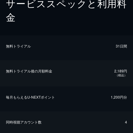
サービススペックと利用料
金
無料トライアル
31日間
無料トライアル後の⽉額料金
2,189円
（税込）
毎⽉もらえるU-NEXTポイント
1,200円分
同時視聴アカウント数
4