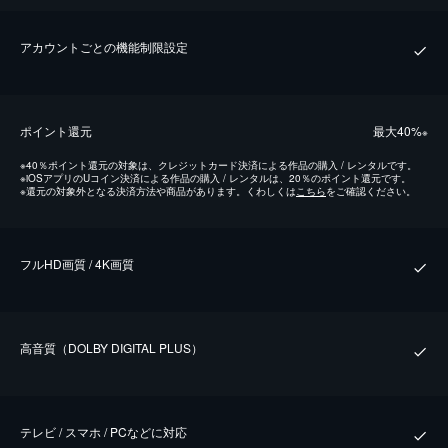
アカウントごとの機能制限設定
ポイント還元
最⼤40%
※
※
40％ポイント還元の対象は、クレジットカード決済による作品の購入 / レンタルです。
※
iOSアプリのUコイン決済による作品の購入 / レンタルは、20％のポイント還元です。
※
還元の対象外となる決済方法や商品があります。くわしくは
こちら
をご確認ください。
フルHD画質 / 4K画質
⾼⾳質（DOLBY DIGITAL PLUS）
テレビ / スマホ / PCなどに対応