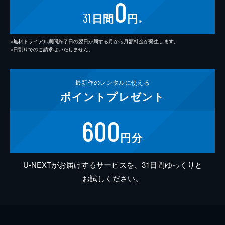
0
31
日間
円
※
※無料トライアル期間終了日の翌日が属する月から月額料金が発生します。
※日割りでのご請求はいたしません。
最新作の
レンタルに使える
ポイント
プレゼント
600
円分
U-NEXTがお届けするサービスを、31日間ゆっくりと
お試しください。