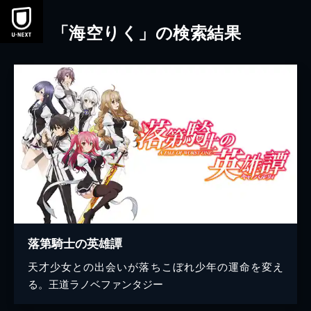
本文へスキップ
「海空りく」の検索結果
落第騎士の英雄譚
天才少女との出会いが落ちこぼれ少年の運命を変え
る。王道ラノベファンタジー