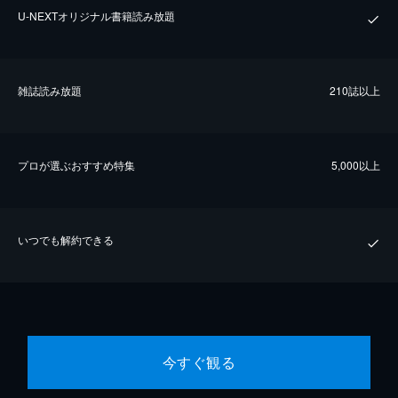
U-NEXTオリジナル書籍読み放題
雑誌読み放題
210誌以上
プロが選ぶおすすめ特集
5,000以上
いつでも解約できる
今すぐ観る