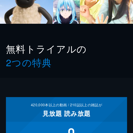
無料トライアルの
2つの特典
420,000
本以上の動画 /
210
誌以上の雑誌が
見放題
読み放題