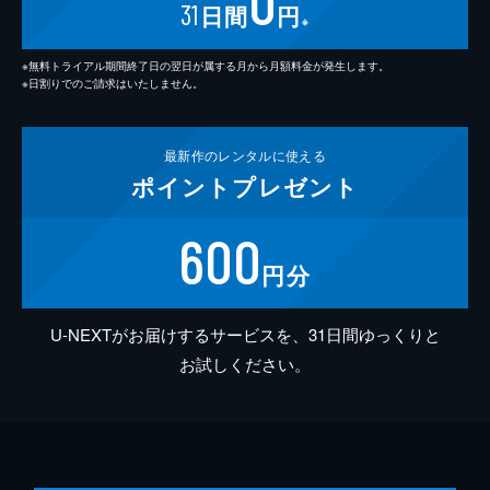
0
31
日間
円
※
※無料トライアル期間終了日の翌日が属する月から月額料金が発生します。
※日割りでのご請求はいたしません。
最新作の
レンタルに使える
ポイント
プレゼント
600
円分
U-NEXTがお届けするサービスを、31日間ゆっくりと
お試しください。