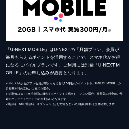
「U-NEXT MOBILE」はU-NEXTの「月額プラン」会員が
毎月もらえるポイントを活用することで、スマホ代がお得
になるモバイルプランです。ご利用には別途「U-NEXT M
OBILE」のお申し込みが必要となります。
※U-NEXTの月額プラン会員が毎月もらえる1,200円分のポイントを、U-NEXT MOBILEの
月額基本料の支払いに充てた場合。
※決済時において支払金額に相当するポイントを保有していない場合、差額分の料金はご登
録のクレジットカードでのお支払いとなります。
※通話料、SMS通信料、オプション（かけ放題など）の月額利用料は別途発生します。