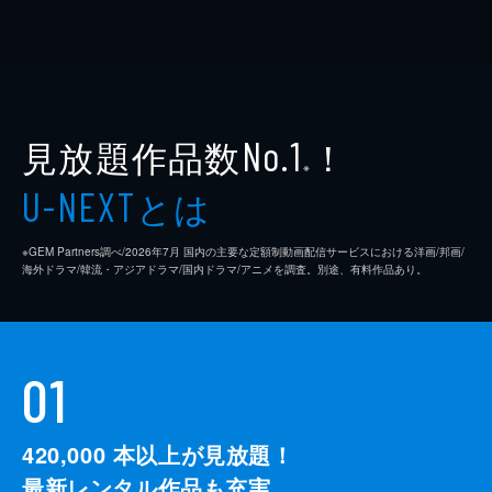
見放題作品数
！
No.1
※
とは
U-NEXT
※GEM Partners調べ/2026年7⽉ 国内の主要な定額制動画配信サービスにおける洋画/邦画/
海外ドラマ/韓流・アジアドラマ/国内ドラマ/アニメを調査。別途、有料作品あり。
01
420,000
本以上が見放題！
最新レンタル作品も充実。