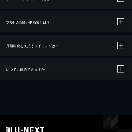
※
作品によって必要なポイントが異なります。
フルHD画質 / 4K画質とは？
月額料金を支払うタイミングは？
※
40％ポイント還元の対象は、クレジットカード決済による作品の購入 / レンタルです。
※
iOSアプリのUコイン決済による作品の購入 / レンタルは、20％のポイント還元です。
※
還元の対象外となる決済方法や商品があります。くわしくは
こちら
をご確認ください。
いつでも解約できますか
こちら