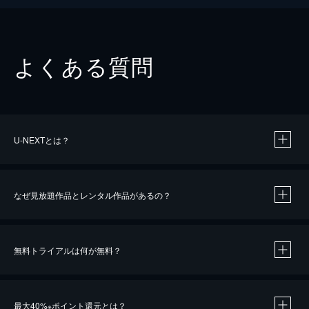
よくある質問
U-NEXTとは？
なぜ見放題作品とレンタル作品があるの？
無料トライアルは何が無料？
※
最大40%
ポイント還元とは？
※