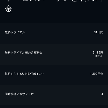
金
無料トライアル
31日間
無料トライアル後の⽉額料金
2,189円
（税込）
毎⽉もらえるU-NEXTポイント
1,200円分
同時視聴アカウント数
4