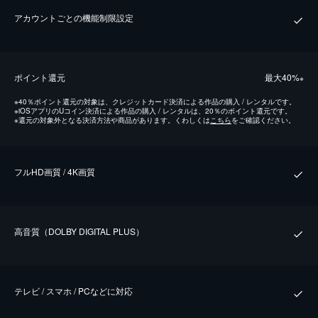
アカウントごとの機能制限設定
ポイント還元
最⼤40%
※
※
40％ポイント還元の対象は、クレジットカード決済による作品の購入 / レンタルです。
※
iOSアプリのUコイン決済による作品の購入 / レンタルは、20％のポイント還元です。
※
還元の対象外となる決済方法や商品があります。くわしくは
こちら
をご確認ください。
フルHD画質 / 4K画質
⾼⾳質（DOLBY DIGITAL PLUS）
テレビ / スマホ / PCなどに対応