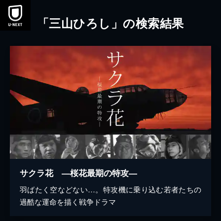
本文へスキップ
「三山ひろし」の検索結果
サクラ花 ―桜花最期の特攻―
羽ばたく空などない…。特攻機に乗り込む若者たちの
過酷な運命を描く戦争ドラマ