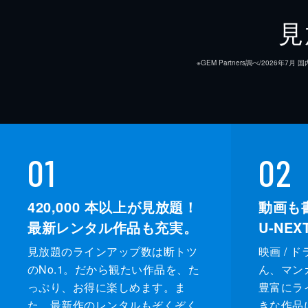
見
※GEM Partners調べ/20
01
02
420,000
本以上が見放題！
動画も
最新レンタル作品も充実。
U-NE
見放題のラインアップ数は断トツ
映画 / 
のNo.1。だから観たい作品を、た
ん、マンガ 
っぷり、お得に楽しめます。ま
豊富にラ
た、最新作のレンタルもぞくぞく
きな作品