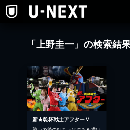
本文へスキップ
「上野圭一」の検索結
新★乾杯戦士アフターＶ
戦いの後の打ち上げのみを描い