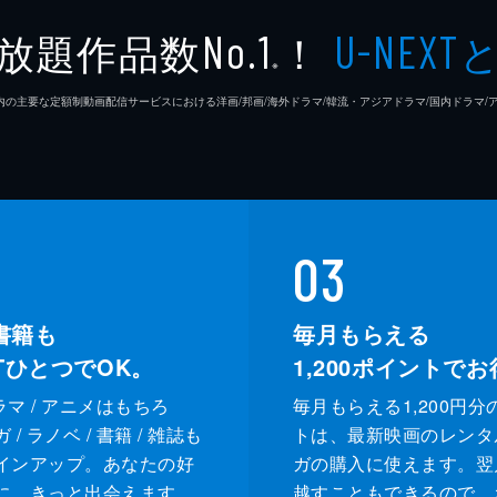
放題作品数
！
No.1
U-NEXT
※
26年7⽉ 国内の主要な定額制動画配信サービスにおける洋画/邦画/海外ドラマ/韓流・アジアドラマ/国内ドラ
03
書籍も
毎月もらえる
XTひとつでOK。
1,200
ポイントでお
ドラマ / アニメはもちろ
毎月もらえる1,200円分
/ ラノベ / 書籍 / 雑誌も
トは、最新映画のレンタ
インアップ。あなたの好
ガの購入に使えます。翌
に、きっと出会えます。
越すこともできるので、