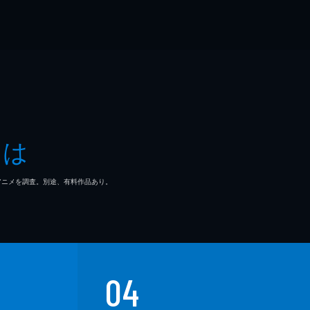
とは
マ/アニメを調査。別途、有料作品あり。
04