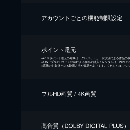
アカウントごとの機能制限設定
ポイント還元
※
40％ポイント還元の対象は、クレジットカード決済による作品の購入
※
iOSアプリのUコイン決済による作品の購入 / レンタルは、20％
※
還元の対象外となる決済方法や商品があります。くわしくは
こちら
フルHD画質 / 4K画質
⾼⾳質（DOLBY DIGITAL PLUS）