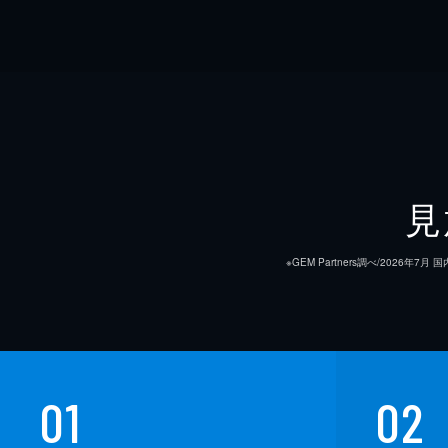
見
※GEM Partners調べ/20
01
02