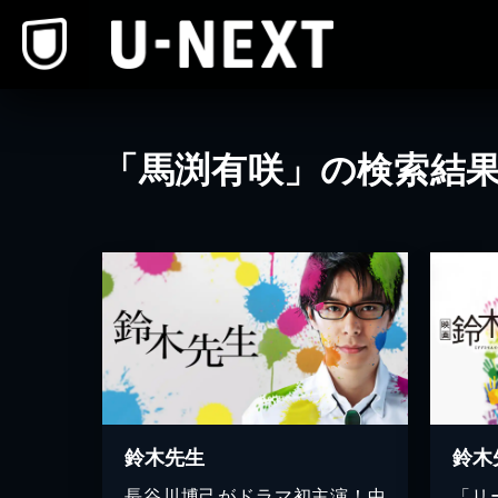
本文へスキップ
「馬渕有咲」の検索結
鈴木
鈴木先生
「リ
長谷川博己がドラマ初主演！中