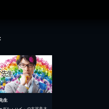
果
先生
ーガル・ハイ」の古沢良太