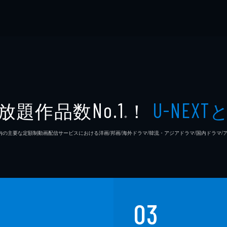
放題作品数
！
No.1
U-NEXT
※
26年7⽉ 国内の主要な定額制動画配信サービスにおける洋画/邦画/海外ドラマ/韓流・アジアドラマ/国内ドラ
03