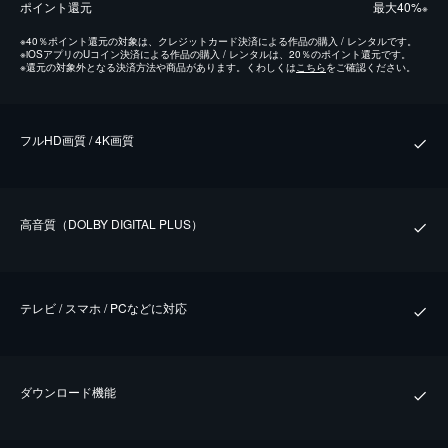
ポイント還元
最⼤40%
※
※
40％ポイント還元の対象は、クレジットカード決済による作品の購入 / レンタルです。
※
iOSアプリのUコイン決済による作品の購入 / レンタルは、20％のポイント還元です。
※
還元の対象外となる決済方法や商品があります。くわしくは
こちら
をご確認ください。
フルHD画質 / 4K画質
⾼⾳質（DOLBY DIGITAL PLUS）
テレビ / スマホ / PCなどに対応
ダウンロード機能