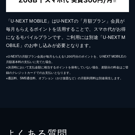
「U-NEXT MOBILE」はU-NEXTの「月額プラン」会員が
毎月もらえるポイントを活用することで、スマホ代がお得
になるモバイルプランです。ご利用には別途「U-NEXT M
OBILE」のお申し込みが必要となります。
※U-NEXTの月額プラン会員が毎月もらえる1,200円分のポイントを、U-NEXT MOBILEの
月額基本料の支払いに充てた場合。
※決済時において支払金額に相当するポイントを保有していない場合、差額分の料金はご登
録のクレジットカードでのお支払いとなります。
※通話料、SMS通信料、オプション（かけ放題など）の月額利用料は別途発生します。
よくある質問