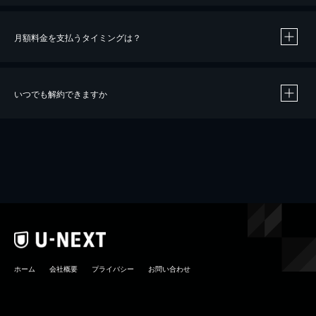
月額料金を支払うタイミングは？
※
40％ポイント還元の対象は、クレジットカード決済による作品の購入 / レンタルです。
※
iOSアプリのUコイン決済による作品の購入 / レンタルは、20％のポイント還元です。
※
還元の対象外となる決済方法や商品があります。くわしくは
こちら
をご確認ください。
いつでも解約できますか
こちら
ホーム
会社概要
プライバシー
お問い合わせ