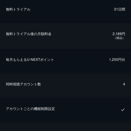
無料トライアル
31日間
無料トライアル後の⽉額料金
2,189円
（税込）
毎⽉もらえるU-NEXTポイント
1,200円分
同時視聴アカウント数
4
アカウントごとの機能制限設定