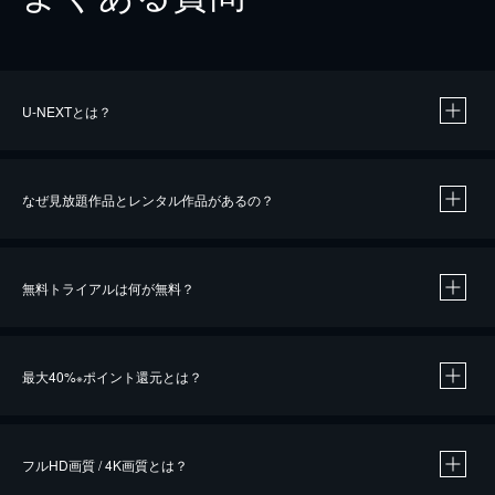
U-NEXTとは？
なぜ見放題作品とレンタル作品があるの？
無料トライアルは何が無料？
※
最大40%
ポイント還元とは？
※
※
作品によって必要なポイントが異なります。
フルHD画質 / 4K画質とは？