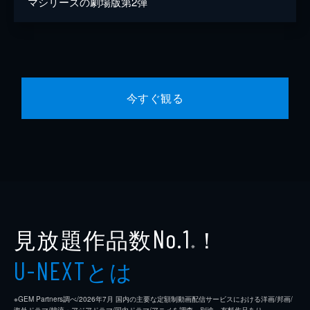
マシリーズの劇場版第2弾
今すぐ観る
見放題作品数
！
No.1
※
とは
U-NEXT
※GEM Partners調べ/2026年7⽉ 国内の主要な定額制動画配信サービスにおける洋画/邦画/