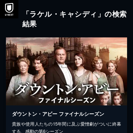
本文へスキップ
「ラケル・キャシディ」の検索
結果
ダウントン・アビー ファイナルシーズン
貴族や使用人たちの15年間に及ぶ愛憎劇がついに終幕
する、感動の第6シーズン