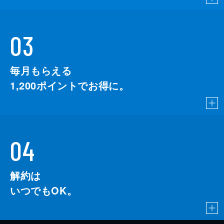
03
毎月もらえる
1,200
ポイントでお得に。
04
解約は
いつでもOK。