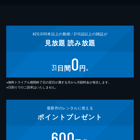
420,000
本以上の動画 /
210
誌以上の雑誌が
見放題
読み放題
0
31
日間
円
※
※無料トライアル期間終了日の翌日が属する月から月額料金が発生します。
※日割りでのご請求はいたしません。
最新作の
レンタルに使える
ポイント
プレゼント
600