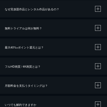
なぜ見放題作品とレンタル作品があるの？
無料トライアルは何が無料？
※
最大40%
ポイント還元とは？
※
※
作品によって必要なポイントが異なります。
フルHD画質 / 4K画質とは？
月額料金を支払うタイミングは？
※
40％ポイント還元の対象は、クレジットカード決済による作品の購入 / レンタルです。
※
iOSアプリのUコイン決済による作品の購入 / レンタルは、20％のポイント還元です。
※
還元の対象外となる決済方法や商品があります。くわしくは
こちら
をご確認ください。
いつでも解約できますか