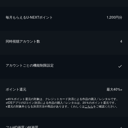
毎⽉もらえるU-NEXTポイント
1,200円分
同時視聴アカウント数
4
アカウントごとの機能制限設定
ポイント還元
最⼤40%
※
※
40％ポイント還元の対象は、クレジットカード決済による作品の購入 / レンタルです。
※
iOSアプリのUコイン決済による作品の購入 / レンタルは、20％のポイント還元です。
※
還元の対象外となる決済方法や商品があります。くわしくは
こちら
をご確認ください。
フルHD画質 / 4K画質