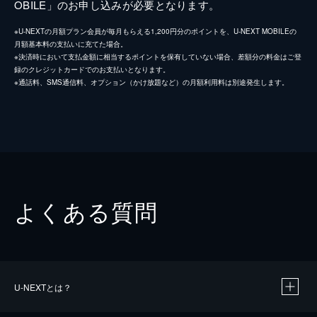
OBILE」のお申し込みが必要となります。
※U-NEXTの月額プラン会員が毎月もらえる1,200円分のポイントを、U-NEXT MOBILEの
月額基本料の支払いに充てた場合。
※決済時において支払金額に相当するポイントを保有していない場合、差額分の料金はご登
録のクレジットカードでのお支払いとなります。
※通話料、SMS通信料、オプション（かけ放題など）の月額利用料は別途発生します。
よくある質問
U-NEXTとは？