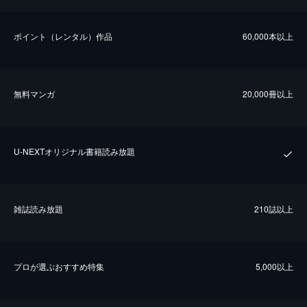
ポイント（レンタル）作品
60,000本以上
無料マンガ
20,000冊以上
U-NEXTオリジナル書籍読み放題
雑誌読み放題
210誌以上
プロが選ぶおすすめ特集
5,000以上