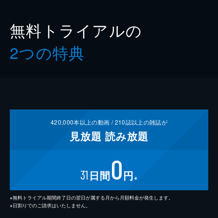
無料トライアルの
2つの特典
420,000
本以上の動画 /
210
誌以上の雑誌が
見放題
読み放題
0
31
日間
円
※
※無料トライアル期間終了日の翌日が属する月から月額料金が発生します。
※日割りでのご請求はいたしません。