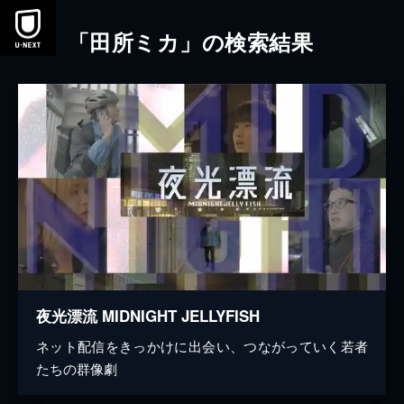
本文へスキップ
「田所ミカ」の検索結果
夜光漂流 MIDNIGHT JELLYFISH
ネット配信をきっかけに出会い、つながっていく若者
たちの群像劇