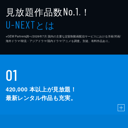
見放題作品数
！
No.1
※
とは
U-NEXT
※GEM Partners調べ/2026年7⽉ 国内の主要な定額制動画配信サービスにおける洋画/邦画/
海外ドラマ/韓流・アジアドラマ/国内ドラマ/アニメを調査。別途、有料作品あり。
01
420,000
本以上が見放題！
最新レンタル作品も充実。