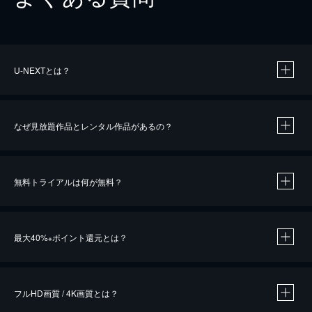
U-NEXTとは？
なぜ見放題作品とレンタル作品があるの？
無料トライアルは何が無料？
※
最大40%
ポイント還元とは？
※
※
作品によって必要なポイントが異なります。
フルHD画質 / 4K画質とは？