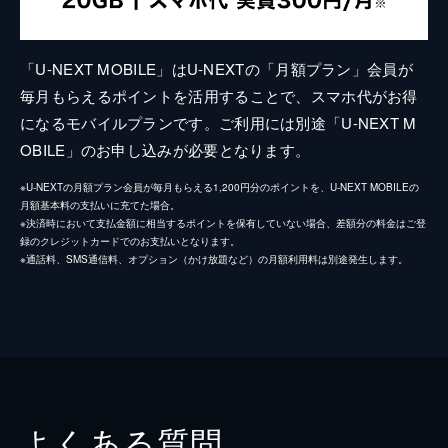
「U-NEXT MOBILE」はU-NEXTの「月額プラン」会員が
毎月もらえるポイントを活用することで、スマホ代がお得
になるモバイルプランです。ご利用には別途「U-NEXT M
OBILE」のお申し込みが必要となります。
※U-NEXTの月額プラン会員が毎月もらえる1,200円分のポイントを、U-NEXT MOBILEの
月額基本料の支払いに充てた場合。
※決済時において支払金額に相当するポイントを保有していない場合、差額分の料金はご登
録のクレジットカードでのお支払いとなります。
※通話料、SMS通信料、オプション（かけ放題など）の月額利用料は別途発生します。
よくある質問