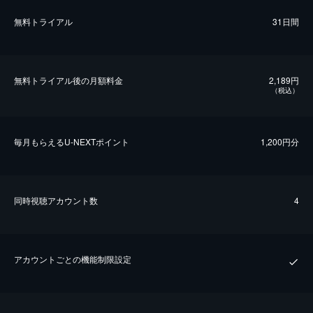
無料トライアル
31日間
無料トライアル後の⽉額料金
2,189円
（税込）
毎⽉もらえるU-NEXTポイント
1,200円分
同時視聴アカウント数
4
アカウントごとの機能制限設定