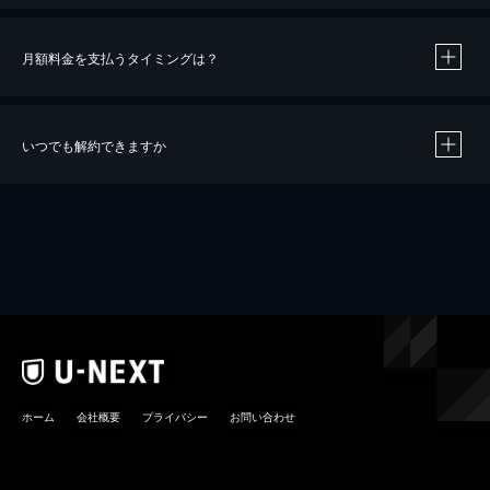
月額料金を支払うタイミングは？
※
40％ポイント還元の対象は、クレジットカード決済による作品の購入 / レンタルです。
※
iOSアプリのUコイン決済による作品の購入 / レンタルは、20％のポイント還元です。
※
還元の対象外となる決済方法や商品があります。くわしくは
こちら
をご確認ください。
いつでも解約できますか
こちら
ホーム
会社概要
プライバシー
お問い合わせ