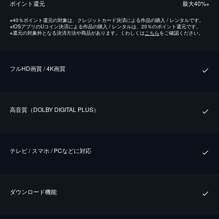
ポイント還元
最⼤40%
※
※
40％ポイント還元の対象は、クレジットカード決済による作品の購入 / レンタルです。
※
iOSアプリのUコイン決済による作品の購入 / レンタルは、20％のポイント還元です。
※
還元の対象外となる決済方法や商品があります。くわしくは
こちら
をご確認ください。
フルHD画質 / 4K画質
⾼⾳質（DOLBY DIGITAL PLUS）
テレビ / スマホ / PCなどに対応
ダウンロード機能