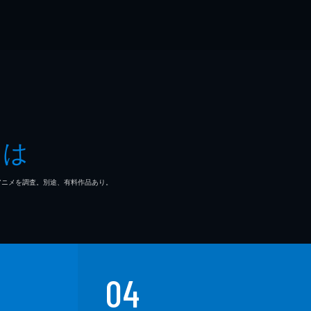
とは
マ/アニメを調査。別途、有料作品あり。
04