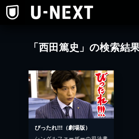
本文へスキップ
「西田篤史」の検索結
びったれ!!!（劇場版）
シングルファーザーの司法書