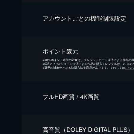
アカウントごとの機能制限設定
ポイント還元
※
40％ポイント還元の対象は、クレジットカード決済による作品の購入
※
iOSアプリのUコイン決済による作品の購入 / レンタルは、20％
※
還元の対象外となる決済方法や商品があります。くわしくは
こちら
フルHD画質 / 4K画質
⾼⾳質（DOLBY DIGITAL PLUS）