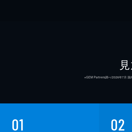
見
※GEM Partners調べ/20
01
02