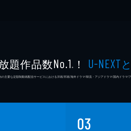
放題作品数
！
No.1
U-NEXT
※
26年7⽉ 国内の主要な定額制動画配信サービスにおける洋画/邦画/海外ドラマ/韓流・アジアドラマ/国内ドラ
03