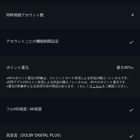
同時視聴アカウント数
4
アカウントごとの機能制限設定
ポイント還元
最⼤40%
※
※
40％ポイント還元の対象は、クレジットカード決済による作品の購入 / レンタルです。
※
iOSアプリのUコイン決済による作品の購入 / レンタルは、20％のポイント還元です。
※
還元の対象外となる決済方法や商品があります。くわしくは
こちら
をご確認ください。
フルHD画質 / 4K画質
⾼⾳質（DOLBY DIGITAL PLUS）