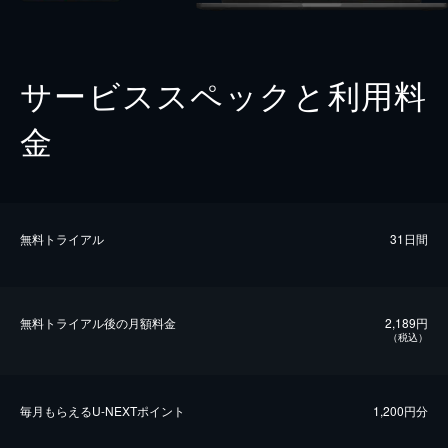
サービススペックと利用料
金
無料トライアル
31日間
無料トライアル後の⽉額料金
2,189円
（税込）
毎⽉もらえるU-NEXTポイント
1,200円分