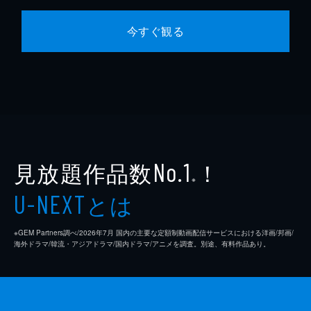
今すぐ観る
見放題作品数
！
No.1
※
とは
U-NEXT
※GEM Partners調べ/2026年7⽉ 国内の主要な定額制動画配信サービスにおける洋画/邦画/
海外ドラマ/韓流・アジアドラマ/国内ドラマ/アニメを調査。別途、有料作品あり。