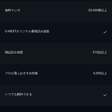
無料マンガ
20,000冊以上
U-NEXTオリジナル書籍読み放題
雑誌読み放題
210誌以上
プロが選ぶおすすめ特集
5,000以上
いつでも解約できる