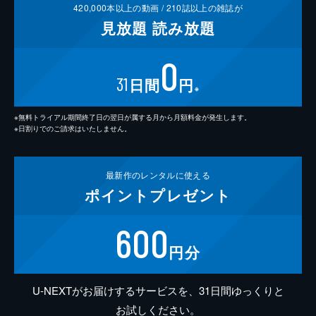
420,000
本以上の動画 /
210
誌以上の雑誌が
見放題
読み放題
0
31
日間
円
※
※無料トライアル期間終了日の翌日が属する月から月額料金が発生します。
※日割りでのご請求はいたしません。
最新作の
レンタルに使える
ポイント
プレゼント
600
円分
U-NEXTがお届けするサービスを、31日間ゆっくりと
お試しください。