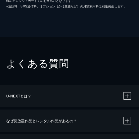
録のクレジットカードでのお支払いとなります。
※通話料、SMS通信料、オプション（かけ放題など）の月額利用料は別途発生します。
よくある質問
U-NEXTとは？
なぜ見放題作品とレンタル作品があるの？