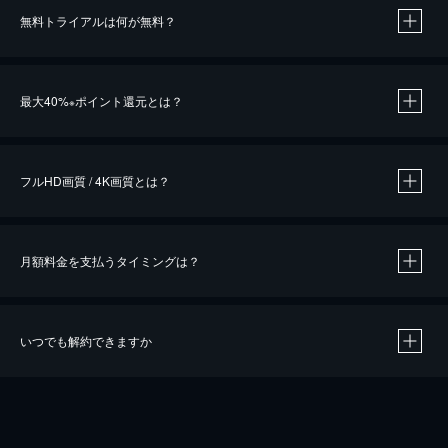
無料トライアルは何が無料？
※
最大40%
ポイント還元とは？
※
※
作品によって必要なポイントが異なります。
フルHD画質 / 4K画質とは？
月額料金を支払うタイミングは？
※
40％ポイント還元の対象は、クレジットカード決済による作品の購入 / レンタルです。
※
iOSアプリのUコイン決済による作品の購入 / レンタルは、20％のポイント還元です。
※
還元の対象外となる決済方法や商品があります。くわしくは
こちら
をご確認ください。
いつでも解約できますか