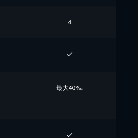
4
最⼤40%
※