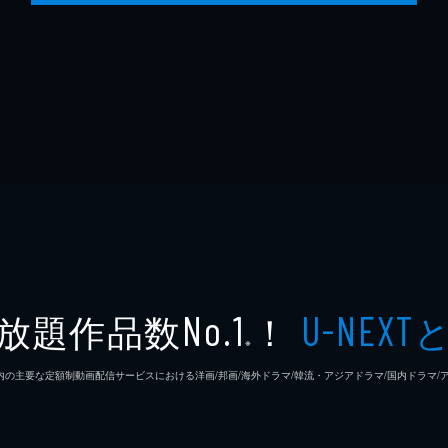
放題作品数
！
No.1
U-NEXT
※
26年7⽉ 国内の主要な定額制動画配信サービスにおける洋画/邦画/海外ドラマ/韓流・アジアドラマ/国内ドラ