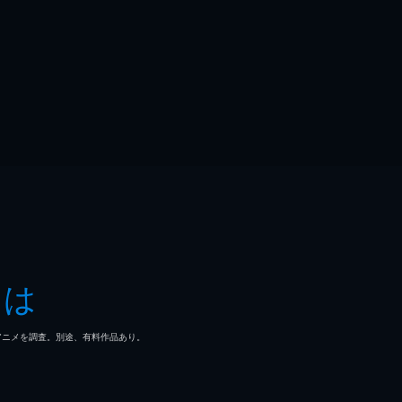
とは
マ/アニメを調査。別途、有料作品あり。