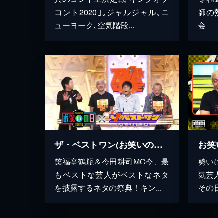
コント2020｣｡ジャルジャル､ニ
師の
ューヨーク､空気階段...
会
ザ・ベストワン(お笑いの日2023)
笑福亭鶴瓶＆今田耕司MC今、最
勢い
もベストな芸人がベストなネタ
気芸
を披露するネタの祭典！キン...
その