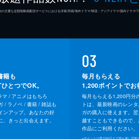
※
26年7⽉ 国内の主要な定額制動画配信サービスにおける洋画/邦画/海外ドラマ/韓流・アジアドラマ/国内ドラ
03
書籍も
毎月もらえる
XTひとつでOK。
1,200
ポイントでお
ドラマ / アニメはもちろ
毎月もらえる1,200円分
/ ラノベ / 書籍 / 雑誌も
トは、最新映画のレンタ
インアップ。あなたの好
ガの購入に使えます。翌
に、きっと出会えます。
越すこともできるので、
作品にご利用ください。
※
ポイントは最大90日まで持ち越し可能