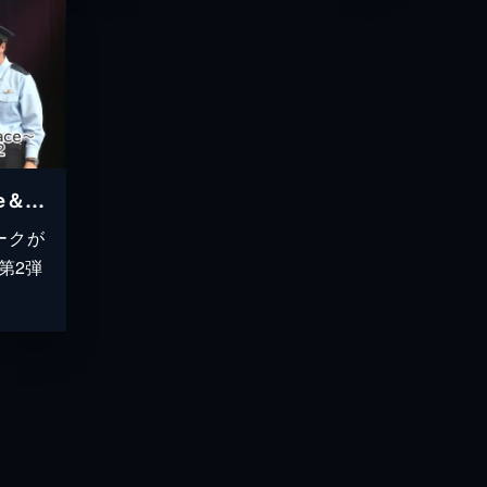
THE NEW YORK～Love＆Peace～ ベスト・オブ・ニューヨーク #2
ークが
第2弾