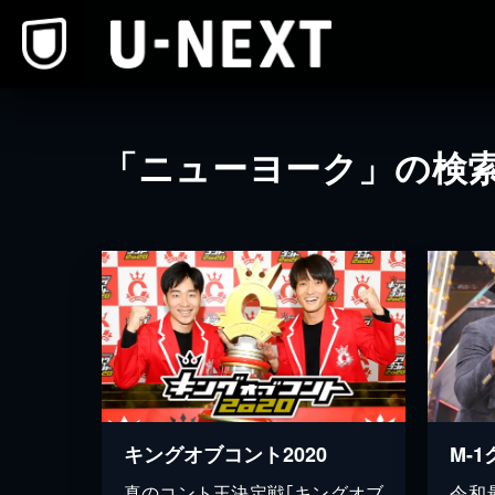
本文へスキップ
「ニューヨーク」の検
キングオブコント2020
M-1
真のコント王決定戦｢キングオブ
令和