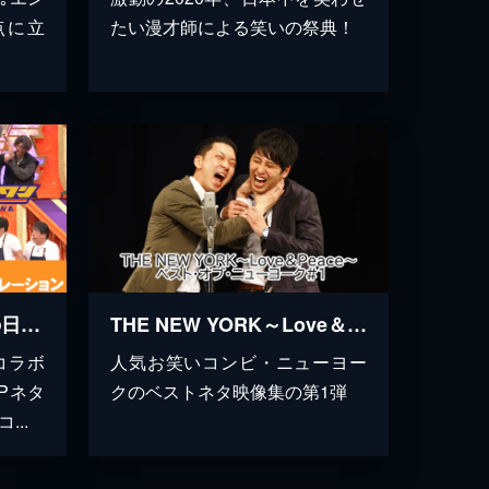
点に立
たい漫才師による笑いの祭典！
ザ･ベストワン(お笑いの日2024)
THE NEW YORK～Love＆Peace～ ベスト・オブ・ニューヨーク #1
コラボ
人気お笑いコンビ・ニューヨー
Pネタ
クのベストネタ映像集の第1弾
..