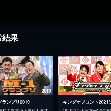
索結果
グランプリ2019
最初の漫才頂上決戦！漫才
"真のコント日本一"決定戦