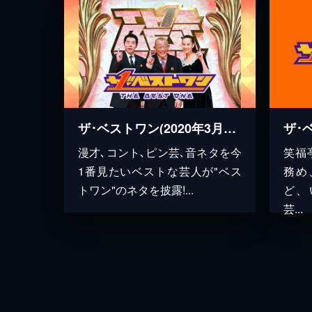
ザ･ベストワン(2020年3月放送)
漫才､コント､ピン芸､音ネタを今
笑福
1番見たいベストな芸人が"ベス
務め
トワン"のネタを披露!...
ど、
芸...