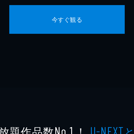
今すぐ観る
放題作品数
！
No.1
U-NEXT