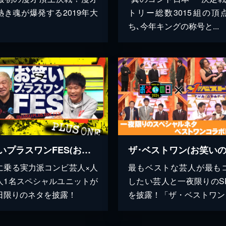
熱き魂が爆発する2019年大
トリー総数3015組の頂
ち､今年キングの称号と...
お笑いプラスワンFES(お笑いの日2022)
に乗る実力派コンビ芸人×人
最もベストな芸人が最も
人1名スペシャルユニットが
したい芸人と一夜限りのS
日限りのネタを披露！
を披露！「ザ・ベストワンコ.