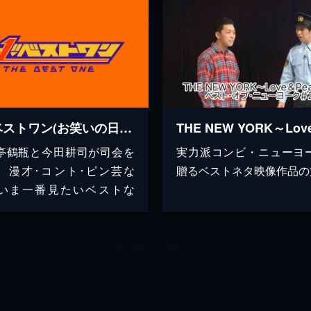
ザ･ベストワン(お笑いの日2022)
亭鶴瓶と今田耕司が司会を
実力派コンビ・ニューヨ
、漫才･コント･ピン芸な
贈るベストネタ映像作品の
いま一番見たいベストな