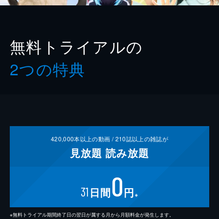
無料トライアルの
2つの特典
420,000
本以上の動画 /
210
誌以上の雑誌が
見放題
読み放題
0
31
日間
円
※
※無料トライアル期間終了日の翌日が属する月から月額料金が発生します。