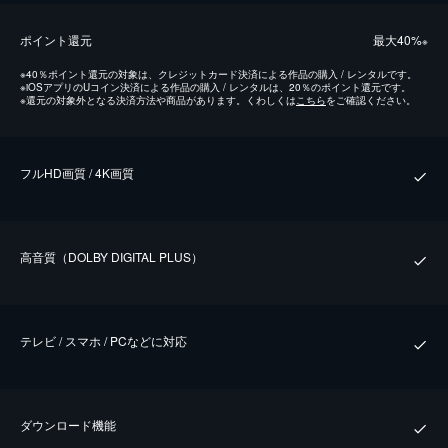
ポイント還元
最⼤40%
※
※
40％ポイント還元の対象は、クレジットカード決済による作品の購入 / レンタルです。
※
iOSアプリのUコイン決済による作品の購入 / レンタルは、20％のポイント還元です。
※
還元の対象外となる決済方法や商品があります。くわしくは
こちら
をご確認ください。
フルHD画質 / 4K画質
⾼⾳質（DOLBY DIGITAL PLUS）
テレビ / スマホ / PCなどに対応
ダウンロード機能