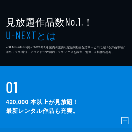
見放題作品数
！
No.1
※
とは
U-NEXT
※GEM Partners調べ/2026年7⽉ 国内の主要な定額制動画配信サービスにおける洋画/邦画/
海外ドラマ/韓流・アジアドラマ/国内ドラマ/アニメを調査。別途、有料作品あり。
01
420,000
本以上が見放題！
最新レンタル作品も充実。