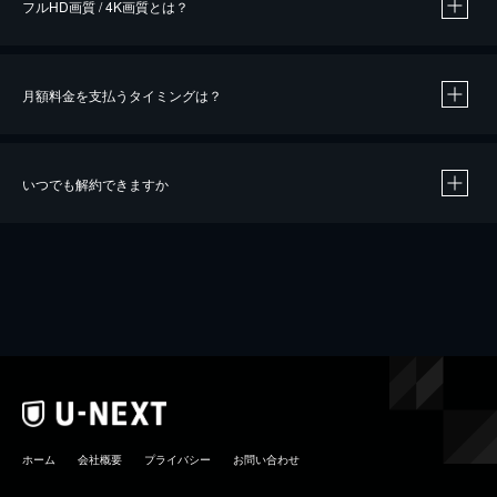
フルHD画質 / 4K画質とは？
月額料金を支払うタイミングは？
※
40％ポイント還元の対象は、クレジットカード決済による作品の購入 / レンタルです。
※
iOSアプリのUコイン決済による作品の購入 / レンタルは、20％のポイント還元です。
※
還元の対象外となる決済方法や商品があります。くわしくは
こちら
をご確認ください。
いつでも解約できますか
こちら
ホーム
会社概要
プライバシー
お問い合わせ