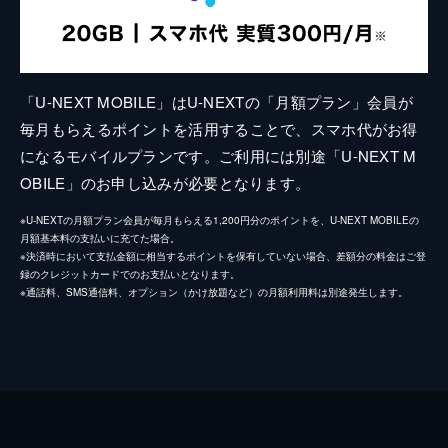
「U-NEXT MOBILE」はU-NEXTの「月額プラン」会員が
毎月もらえるポイントを活用することで、スマホ代がお得
になるモバイルプランです。ご利用には別途「U-NEXT M
OBILE」のお申し込みが必要となります。
※U-NEXTの月額プラン会員が毎月もらえる1,200円分のポイントを、U-NEXT MOBILEの
月額基本料の支払いに充てた場合。
※決済時において支払金額に相当するポイントを保有していない場合、差額分の料金はご登
録のクレジットカードでのお支払いとなります。
※通話料、SMS通信料、オプション（かけ放題など）の月額利用料は別途発生します。