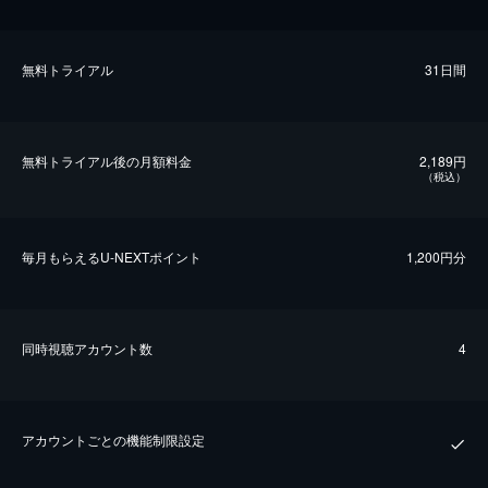
無料トライアル
31日間
無料トライアル後の⽉額料金
2,189円
（税込）
毎⽉もらえるU-NEXTポイント
1,200円分
同時視聴アカウント数
4
アカウントごとの機能制限設定