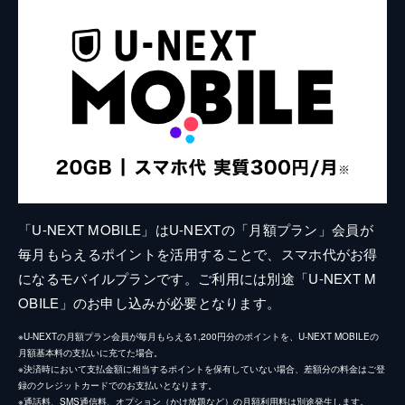
「U-NEXT MOBILE」はU-NEXTの「月額プラン」会員が
毎月もらえるポイントを活用することで、スマホ代がお得
になるモバイルプランです。ご利用には別途「U-NEXT M
OBILE」のお申し込みが必要となります。
※U-NEXTの月額プラン会員が毎月もらえる1,200円分のポイントを、U-NEXT MOBILEの
月額基本料の支払いに充てた場合。
※決済時において支払金額に相当するポイントを保有していない場合、差額分の料金はご登
録のクレジットカードでのお支払いとなります。
※通話料、SMS通信料、オプション（かけ放題など）の月額利用料は別途発生します。