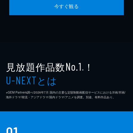
今すぐ観る
見放題作品数
！
No.1
※
とは
U-NEXT
※GEM Partners調べ/2026年7⽉ 国内の主要な定額制動画配信サービスにおける洋画/邦画/
海外ドラマ/韓流・アジアドラマ/国内ドラマ/アニメを調査。別途、有料作品あり。
01