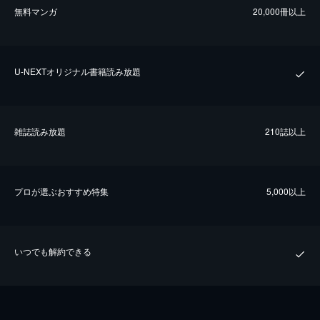
無料マンガ
20,000冊以上
U-NEXTオリジナル書籍読み放題
雑誌読み放題
210誌以上
プロが選ぶおすすめ特集
5,000以上
いつでも解約できる