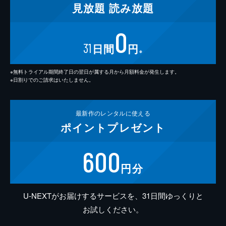
見放題
読み放題
0
31
日間
円
※
※無料トライアル期間終了日の翌日が属する月から月額料金が発生します。
※日割りでのご請求はいたしません。
最新作の
レンタルに使える
ポイント
プレゼント
600
円分
U-NEXTがお届けするサービスを、31日間ゆっくりと
お試しください。