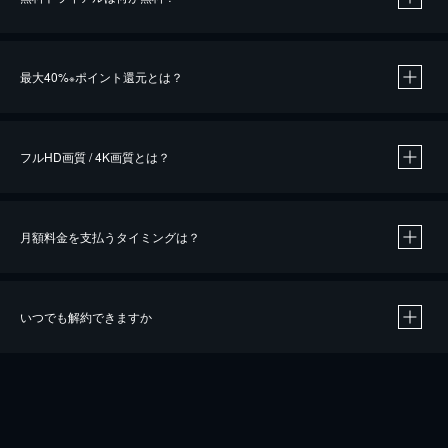
※
最大40%
ポイント還元とは？
※
※
作品によって必要なポイントが異なります。
フルHD画質 / 4K画質とは？
月額料金を支払うタイミングは？
※
40％ポイント還元の対象は、クレジットカード決済による作品の購入 / レンタルです。
※
iOSアプリのUコイン決済による作品の購入 / レンタルは、20％のポイント還元です。
※
還元の対象外となる決済方法や商品があります。くわしくは
こちら
をご確認ください。
いつでも解約できますか