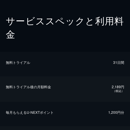
サービススペックと利用料
金
無料トライアル
31日間
無料トライアル後の⽉額料金
2,189円
（税込）
毎⽉もらえるU-NEXTポイント
1,200円分