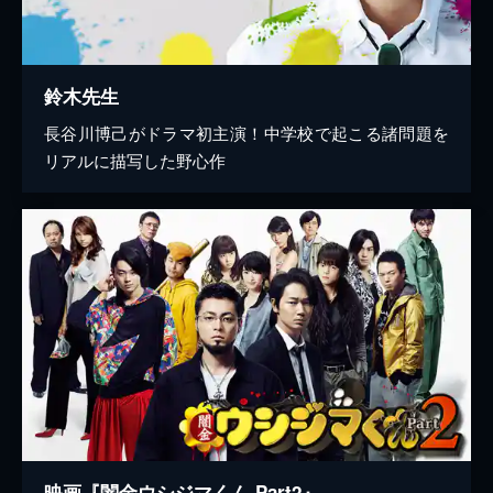
鈴木先生
長谷川博己がドラマ初主演！中学校で起こる諸問題を
リアルに描写した野心作
映画『闇金ウシジマくん Part2』