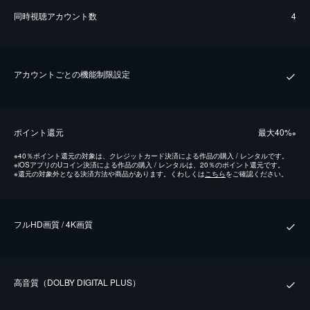
同時視聴アカウント数
4
アカウントごとの機能制限設定
ポイント還元
最⼤40%
※
※
40％ポイント還元の対象は、クレジットカード決済による作品の購入 / レンタルです。
※
iOSアプリのUコイン決済による作品の購入 / レンタルは、20％のポイント還元です。
※
還元の対象外となる決済方法や商品があります。くわしくは
こちら
をご確認ください。
フルHD画質 / 4K画質
⾼⾳質（DOLBY DIGITAL PLUS）