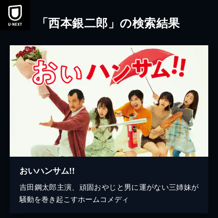
本文へスキップ
「西本銀二郎」の検索結果
おいハンサム!!
吉田鋼太郎主演、頑固おやじと男に運がない三姉妹が
騒動を巻き起こすホームコメディ