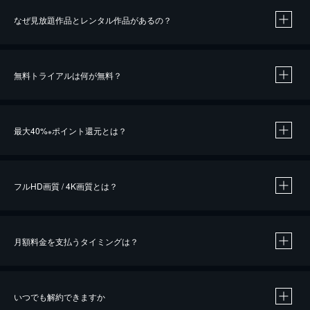
なぜ見放題作品とレンタル作品があるの？
無料トライアルは何が無料？
※
最大40%
ポイント還元とは？
※
※
作品によって必要なポイントが異なります。
フルHD画質 / 4K画質とは？
月額料金を支払うタイミングは？
※
40％ポイント還元の対象は、クレジットカード決済による作品の購入 / レンタルです。
※
iOSアプリのUコイン決済による作品の購入 / レンタルは、20％のポイント還元です。
※
還元の対象外となる決済方法や商品があります。くわしくは
こちら
をご確認ください。
いつでも解約できますか