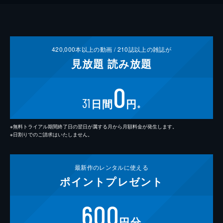
420,000
本以上の動画 /
210
誌以上の雑誌が
見放題
読み放題
0
31
日間
円
※
※無料トライアル期間終了日の翌日が属する月から月額料金が発生します。
※日割りでのご請求はいたしません。
最新作の
レンタルに使える
ポイント
プレゼント
600
円分