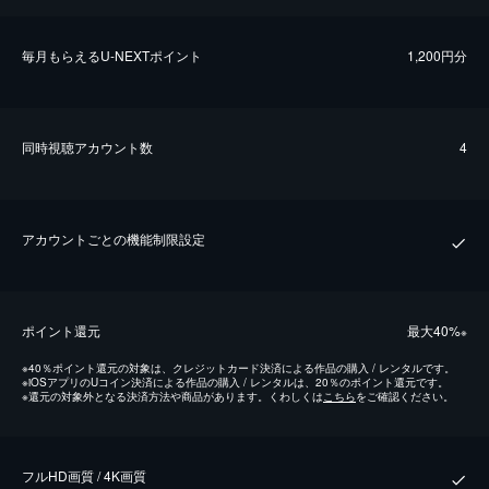
毎⽉もらえるU-NEXTポイント
1,200円分
同時視聴アカウント数
4
アカウントごとの機能制限設定
ポイント還元
最⼤40%
※
※
40％ポイント還元の対象は、クレジットカード決済による作品の購入 / レンタルです。
※
iOSアプリのUコイン決済による作品の購入 / レンタルは、20％のポイント還元です。
※
還元の対象外となる決済方法や商品があります。くわしくは
こちら
をご確認ください。
フルHD画質 / 4K画質