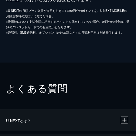
※U-NEXTの月額プラン会員が毎月もらえる1,200円分のポイントを、U-NEXT MOBILEの
月額基本料の支払いに充てた場合。
※決済時において支払金額に相当するポイントを保有していない場合、差額分の料金はご登
録のクレジットカードでのお支払いとなります。
※通話料、SMS通信料、オプション（かけ放題など）の月額利用料は別途発生します。
よくある質問
U-NEXTとは？