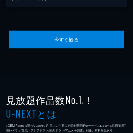
今すぐ観る
見放題作品数
！
No.1
※
とは
U-NEXT
※GEM Partners調べ/2026年7⽉ 国内の主要な定額制動画配信サービスにおける洋画/邦画/
海外ドラマ/韓流・アジアドラマ/国内ドラマ/アニメを調査。別途、有料作品あり。