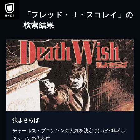
本文へスキップ
「フレッド・Ｊ・スコレイ」の
検索結果
狼よさらば
チャールズ・ブロンソンの人気を決定づけた'70年代ア
クションの代表作