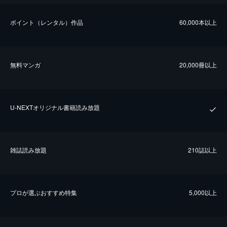
ポイント（レンタル）作品
60,000本以上
無料マンガ
20,000冊以上
U-NEXTオリジナル書籍読み放題
雑誌読み放題
210誌以上
プロが選ぶおすすめ特集
5,000以上