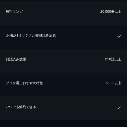
無料マンガ
20,000冊以上
U-NEXTオリジナル書籍読み放題
雑誌読み放題
210誌以上
プロが選ぶおすすめ特集
5,000以上
いつでも解約できる