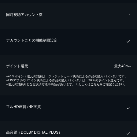
同時視聴アカウント数
4
アカウントごとの機能制限設定
ポイント還元
最⼤40%
※
※
40％ポイント還元の対象は、クレジットカード決済による作品の購入 / レンタルです。
※
iOSアプリのUコイン決済による作品の購入 / レンタルは、20％のポイント還元です。
※
還元の対象外となる決済方法や商品があります。くわしくは
こちら
をご確認ください。
フルHD画質 / 4K画質
⾼⾳質（DOLBY DIGITAL PLUS）