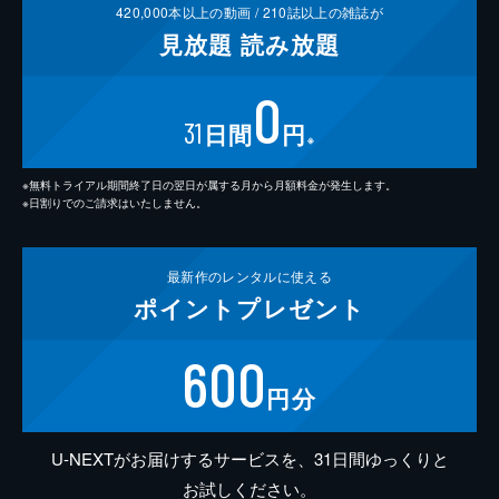
420,000
本以上の動画 /
210
誌以上の雑誌が
見放題
読み放題
0
31
日間
円
※
※無料トライアル期間終了日の翌日が属する月から月額料金が発生します。
※日割りでのご請求はいたしません。
最新作の
レンタルに使える
ポイント
プレゼント
600
円分
U-NEXTがお届けするサービスを、31日間ゆっくりと
お試しください。