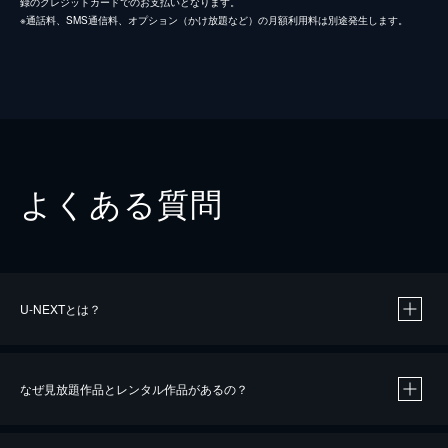
録のクレジットカードでのお支払いとなります。
※通話料、SMS通信料、オプション（かけ放題など）の月額利用料は別途発生します。
よくある質問
U-NEXTとは？
なぜ見放題作品とレンタル作品があるの？