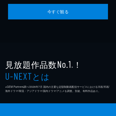
今すぐ観る
見放題作品数
！
No.1
※
とは
U-NEXT
※GEM Partners調べ/2026年7⽉ 国内の主要な定額制動画配信サービスにおける洋画/邦画/
海外ドラマ/韓流・アジアドラマ/国内ドラマ/アニメを調査。別途、有料作品あり。