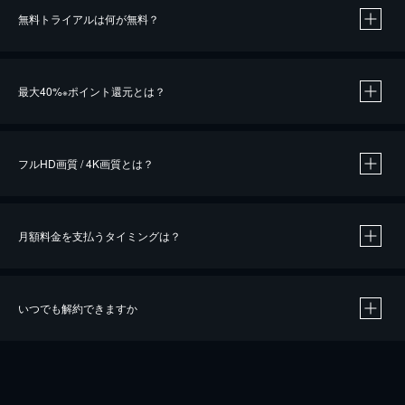
無料トライアルは何が無料？
※
最大40%
ポイント還元とは？
※
※
作品によって必要なポイントが異なります。
フルHD画質 / 4K画質とは？
月額料金を支払うタイミングは？
※
40％ポイント還元の対象は、クレジットカード決済による作品の購入 / レンタルです。
※
iOSアプリのUコイン決済による作品の購入 / レンタルは、20％のポイント還元です。
※
還元の対象外となる決済方法や商品があります。くわしくは
こちら
をご確認ください。
いつでも解約できますか