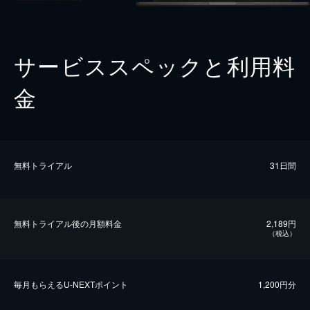
サービススペックと利用料
金
無料トライアル
31日間
無料トライアル後の⽉額料金
2,189円
（税込）
毎⽉もらえるU-NEXTポイント
1,200円分