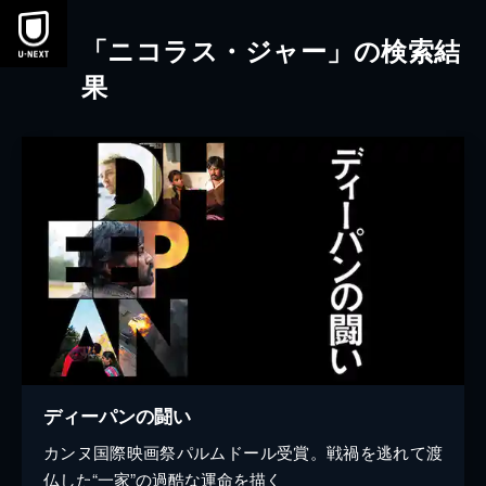
本文へスキップ
「ニコラス・ジャー」の検索結
果
ディーパンの闘い
カンヌ国際映画祭パルムドール受賞。戦禍を逃れて渡
仏した“一家”の過酷な運命を描く