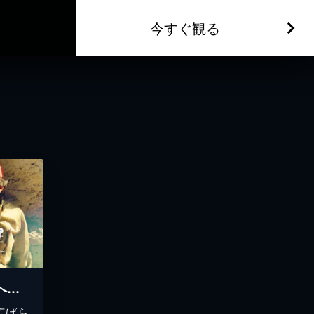
今すぐ観る
ノー・エスケープ-自由への国境-
広げら