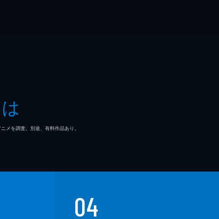
とは
マ/アニメを調査。別途、有料作品あり。
04