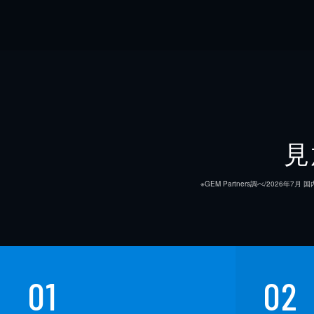
見
※GEM Partners調べ/20
01
02