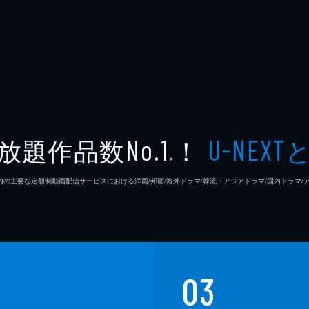
放題作品数
！
No.1
U-NEXT
※
26年7⽉ 国内の主要な定額制動画配信サービスにおける洋画/邦画/海外ドラマ/韓流・アジアドラマ/国内ドラ
03