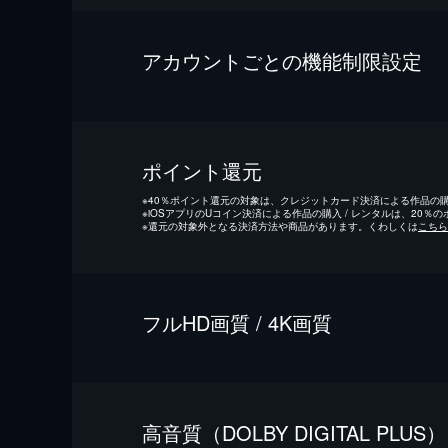
アカウントごとの機能制限設定
ポイント還元
※
40％ポイント還元の対象は、クレジットカード決済による作品の購入
※
iOSアプリのUコイン決済による作品の購入 / レンタルは、20％
※
還元の対象外となる決済方法や商品があります。くわしくは
こちら
フルHD画質 / 4K画質
⾼⾳質（DOLBY DIGITAL PLUS）