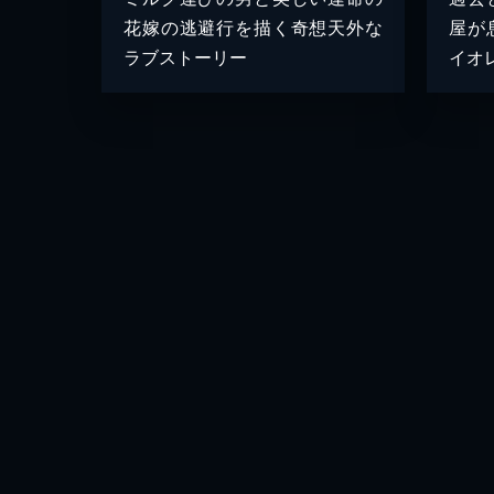
花嫁の逃避行を描く奇想天外な
屋が
ラブストーリー
イオ