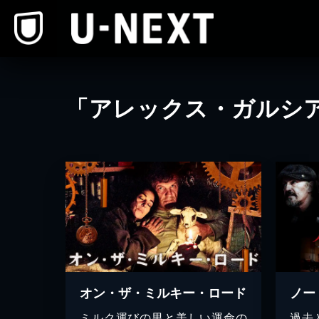
本文へスキップ
「アレックス・ガルシ
オン・ザ・ミルキー・ロード
ノー
ミルク運びの男と美しい運命の
過去