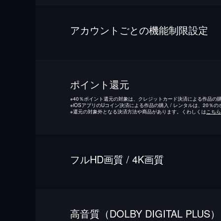
アカウントごとの機能制限設定
ポイント還元
※
40％ポイント還元の対象は、クレジットカード決済による作品の購入
※
iOSアプリのUコイン決済による作品の購入 / レンタルは、20％
※
還元の対象外となる決済方法や商品があります。くわしくは
こちら
フルHD画質 / 4K画質
⾼⾳質（DOLBY DIGITAL PLUS）