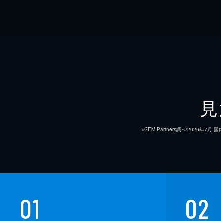
見
※GEM Partners調べ/20
01
02