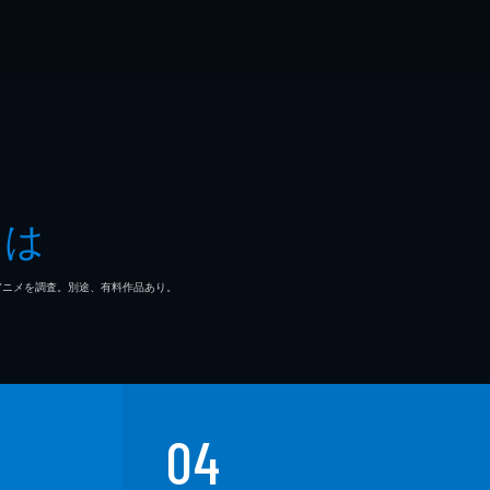
とは
マ/アニメを調査。別途、有料作品あり。
04