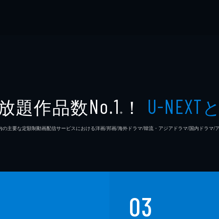
放題作品数
！
No.1
U-NEXT
※
26年7⽉ 国内の主要な定額制動画配信サービスにおける洋画/邦画/海外ドラマ/韓流・アジアドラマ/国内ドラ
03