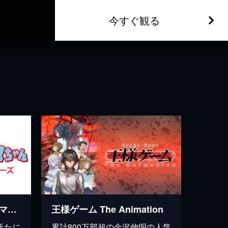
今すぐ観る
少年アシベ GO! GO! ゴマちゃん 第2シリーズ
王様ゲーム The Animation
新たに
累計800万部超の金沢伸明の人気