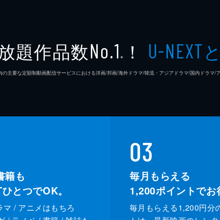
放題作品数
！
No.1
U-NEXT
※
26年7⽉ 国内の主要な定額制動画配信サービスにおける洋画/邦画/海外ドラマ/韓流・アジアドラマ/国内ドラ
03
書籍も
毎月もらえる
XTひとつでOK。
1,200
ポイントでお
ドラマ / アニメはもちろ
毎月もらえる1,200円分