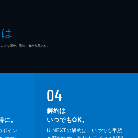
とは
マ/アニメを調査。別途、有料作品あり。
04
解約は
得に。
いつでもOK。
のポイン
U-NEXTの解約は、いつでも手続