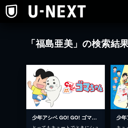
本文へスキップ
「福島亜美」の検索結
少年アシベ GO! GO! ゴマちゃん
とってもキュートでときにシュ
キュ