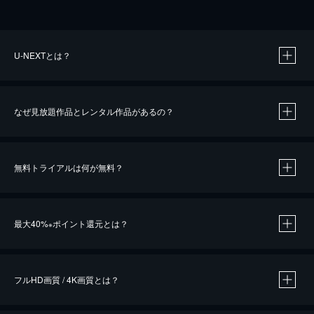
U-NEXTとは？
なぜ見放題作品とレンタル作品があるの？
無料トライアルは何が無料？
※
最大40%
ポイント還元とは？
※
※
作品によって必要なポイントが異なります。
フルHD画質 / 4K画質とは？