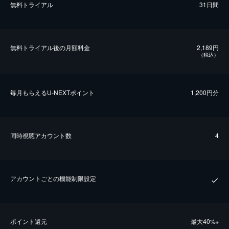
無料トライアル
31日間
無料トライアル後の⽉額料金
2,189円
（税込）
毎⽉もらえるU-NEXTポイント
1,200円分
同時視聴アカウント数
4
アカウントごとの機能制限設定
ポイント還元
最⼤40%
※