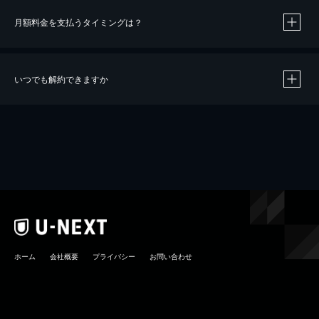
月額料金を支払うタイミングは？
※
40％ポイント還元の対象は、クレジットカード決済による作品の購入 / レンタルです。
※
iOSアプリのUコイン決済による作品の購入 / レンタルは、20％のポイント還元です。
※
還元の対象外となる決済方法や商品があります。くわしくは
こちら
をご確認ください。
いつでも解約できますか
こちら
ホーム
会社概要
プライバシー
お問い合わせ