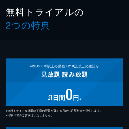
無料トライアルの
2つの特典
420,000
本以上の動画 /
210
誌以上の雑誌が
見放題
読み放題
0
31
日間
円
※
※無料トライアル期間終了日の翌日が属する月から月額料金が発生します。
※日割りでのご請求はいたしません。