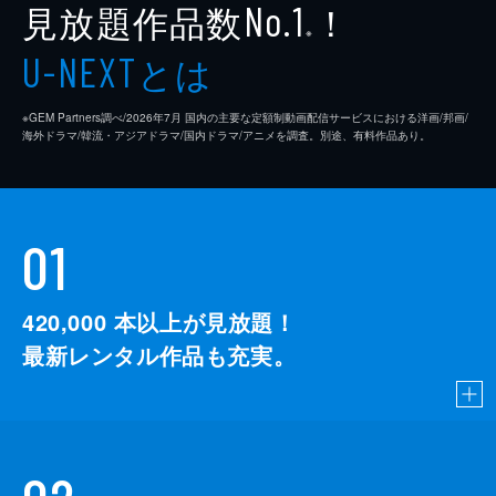
見放題作品数
！
No.1
※
とは
U-NEXT
※GEM Partners調べ/2026年7⽉ 国内の主要な定額制動画配信サービスにおける洋画/邦画/
海外ドラマ/韓流・アジアドラマ/国内ドラマ/アニメを調査。別途、有料作品あり。
01
420,000
本以上が見放題！
最新レンタル作品も充実。