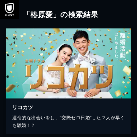
本文へスキップ
「椿原愛」の検索結果
リコカツ
運命的な出会いをし、“交際ゼロ日婚”した２人が早く
も離婚！？