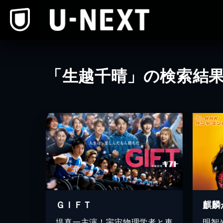
本文へスキップ
「生越千晴」の検索結
ＧＩＦＴ
麒麟
堤真一主演！宇宙物理学者と車
明智