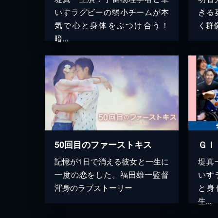
いすラグビーの弱小チームが本
きる
気で心と身体をぶつけ合う！
く群
暗...
50回目のファーストキス
記憶が1日で消える彼女と一生に
堤真
一度の恋をした。福田雄一監督
いす
渾身のラブストーリー
と身
生...