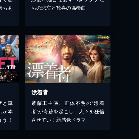
満ちあ
ちの悲哀と歓喜の協奏曲
Ｔ
漂着者
者と車
斎藤工主演、正体不明の“漂着
ムが本
者”が奇跡を起こし、人々を狂信
合う！
させていく新感覚ドラマ