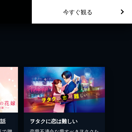
今すぐ観る
実話
ヲタクに恋は難しい
演で贈
恋愛不適合な愛すべきヲタクた