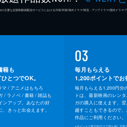
※
26年7⽉ 国内の主要な定額制動画配信サービスにおける洋画/邦画/海外ドラマ/韓流・アジアドラマ/国内ドラ
03
書籍も
毎月もらえる
XTひとつでOK。
1,200
ポイントでお
ドラマ / アニメはもちろ
毎月もらえる1,200円分
/ ラノベ / 書籍 / 雑誌も
トは、最新映画のレンタ
インアップ。あなたの好
ガの購入に使えます。翌
に、きっと出会えます。
越すこともできるので、
作品にご利用ください。
※
ポイントは最大90日まで持ち越し可能