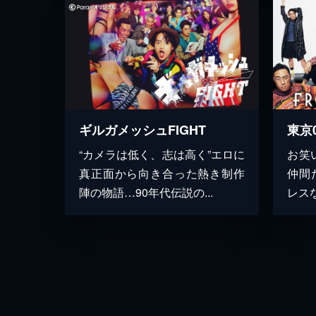
ギルガメッシュFIGHT
“カメラは低く、志は高く”エロに
お笑
真正面から向き合った熱き制作
仲間
陣の物語…90年代伝説の...
レス