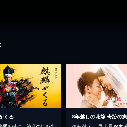
果
がくる
8年越しの花嫁 奇跡の
光秀を軸に、戦乱の世を生
佐藤健と土屋太鳳W主