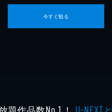
今すぐ観る
放題作品数
！
No.1
U-NEXT