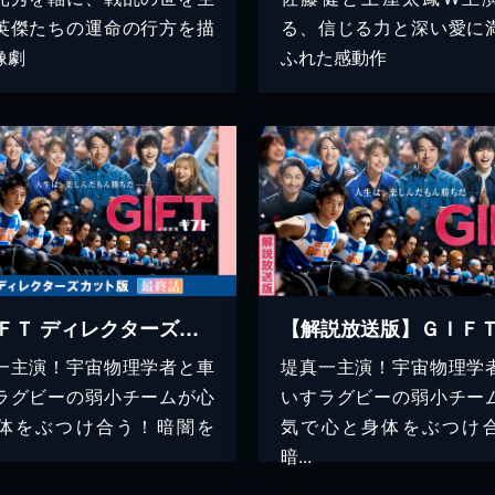
英傑たちの運命の行方を描
る、信じる力と深い愛に
像劇
ふれた感動作
ＧＩＦＴ ディレクターズカット版(最終話)
【解説放送版】ＧＩＦ
一主演！宇宙物理学者と車
堤真一主演！宇宙物理学
ラグビーの弱小チームが心
いすラグビーの弱小チー
体をぶつけ合う！暗闇を
気で心と身体をぶつけ
暗...