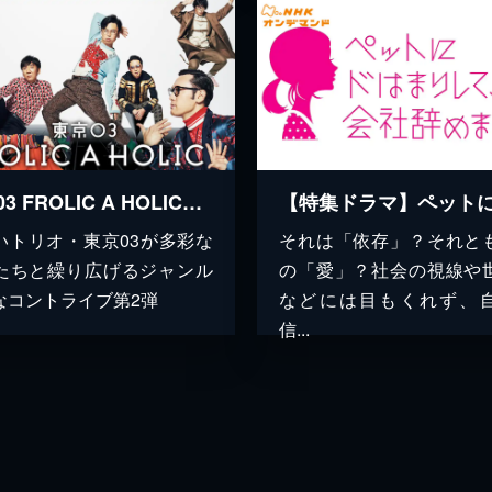
東京03 FROLIC A HOLIC「何が格好いいのか、まだ分からない。」
いトリオ・東京03が多彩な
それは「依存」？それと
たちと繰り広げるジャンル
の「愛」？社会の視線や
なコントライブ第2弾
などには目もくれず、
信...