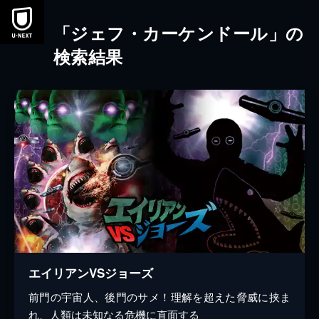
本文へスキップ
「ジェフ・カーケンドール」の
検索結果
エイリアンVSジョーズ
前門の宇宙人、後門のサメ！理解を超えた脅威に挟ま
れ、人類は未知なる危機に直面する