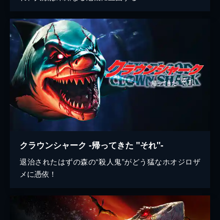
クラウンシャーク -帰ってきた "それ"-
退治されたはずの森の“殺人鬼”がどう猛なホオジロザ
メに憑依！