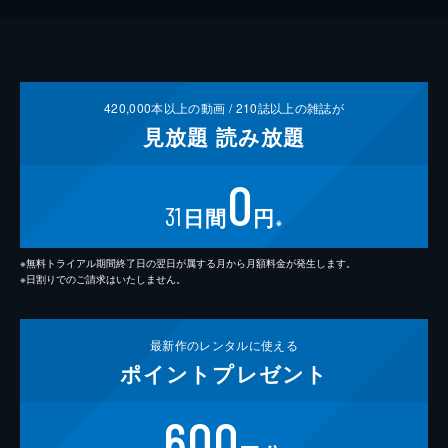
420,000
本以上の動画 /
210
誌以上の雑誌が
見放題
読み放題
0
31
日間
円
※
※無料トライアル期間終了日の翌日が属する月から月額料金が発生します。
※日割りでのご請求はいたしません。
最新作の
レンタルに使える
ポイント
プレゼント
600