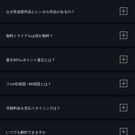
なぜ見放題作品とレンタル作品があるの？
無料トライアルは何が無料？
※
最大40%
ポイント還元とは？
※
※
作品によって必要なポイントが異なります。
フルHD画質 / 4K画質とは？
月額料金を支払うタイミングは？
※
40％ポイント還元の対象は、クレジットカード決済による作品の購入 / レンタルです。
※
iOSアプリのUコイン決済による作品の購入 / レンタルは、20％のポイント還元です。
※
還元の対象外となる決済方法や商品があります。くわしくは
こちら
をご確認ください。
いつでも解約できますか