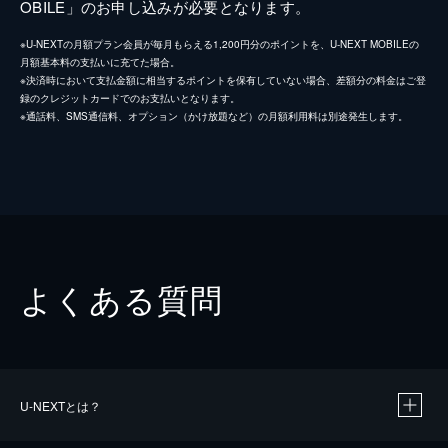
OBILE」のお申し込みが必要となります。
※U-NEXTの月額プラン会員が毎月もらえる1,200円分のポイントを、U-NEXT MOBILEの
月額基本料の支払いに充てた場合。
※決済時において支払金額に相当するポイントを保有していない場合、差額分の料金はご登
録のクレジットカードでのお支払いとなります。
※通話料、SMS通信料、オプション（かけ放題など）の月額利用料は別途発生します。
よくある質問
U-NEXTとは？