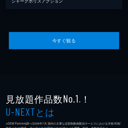
シャークポリスアクション
今すぐ観る
見放題作品数
！
No.1
※
とは
U-NEXT
※GEM Partners調べ/2026年7⽉ 国内の主要な定額制動画配信サービスにおける洋画/邦画/