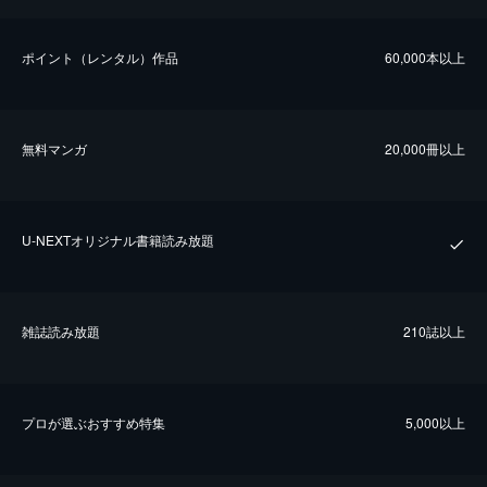
ポイント（レンタル）作品
60,000本以上
無料マンガ
20,000冊以上
U-NEXTオリジナル書籍読み放題
雑誌読み放題
210誌以上
プロが選ぶおすすめ特集
5,000以上