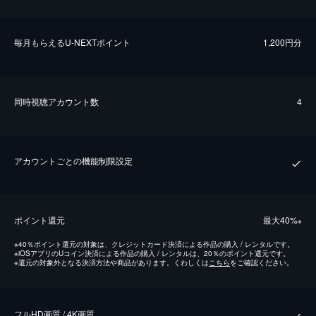
毎⽉もらえるU-NEXTポイント
1,200円分
同時視聴アカウント数
4
アカウントごとの機能制限設定
ポイント還元
最⼤40%
※
※
40％ポイント還元の対象は、クレジットカード決済による作品の購入 / レンタルです。
※
iOSアプリのUコイン決済による作品の購入 / レンタルは、20％のポイント還元です。
※
還元の対象外となる決済方法や商品があります。くわしくは
こちら
をご確認ください。
フルHD画質 / 4K画質