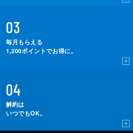
03
毎月もらえる
1,200
ポイントでお得に。
04
解約は
いつでもOK。