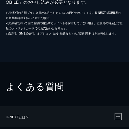
OBILE」のお申し込みが必要となります。
※U-NEXTの月額プラン会員が毎月もらえる1,200円分のポイントを、U-NEXT MOBILEの
月額基本料の支払いに充てた場合。
※決済時において支払金額に相当するポイントを保有していない場合、差額分の料金はご登
録のクレジットカードでのお支払いとなります。
※通話料、SMS通信料、オプション（かけ放題など）の月額利用料は別途発生します。
よくある質問
U-NEXTとは？