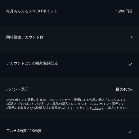
毎⽉もらえるU-NEXTポイント
1,200円分
同時視聴アカウント数
4
アカウントごとの機能制限設定
ポイント還元
最⼤40%
※
※
40％ポイント還元の対象は、クレジットカード決済による作品の購入 / レンタルです。
※
iOSアプリのUコイン決済による作品の購入 / レンタルは、20％のポイント還元です。
※
還元の対象外となる決済方法や商品があります。くわしくは
こちら
をご確認ください。
フルHD画質 / 4K画質