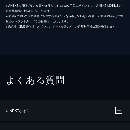
※U-NEXTの月額プラン会員が毎月もらえる1,200円分のポイントを、U-NEXT MOBILEの
月額基本料の支払いに充てた場合。
※決済時において支払金額に相当するポイントを保有していない場合、差額分の料金はご登
録のクレジットカードでのお支払いとなります。
※通話料、SMS通信料、オプション（かけ放題など）の月額利用料は別途発生します。
よくある質問
U-NEXTとは？