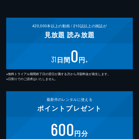
420,000
本以上の動画 /
210
誌以上の雑誌が
見放題
読み放題
0
31
日間
円
※
※無料トライアル期間終了日の翌日が属する月から月額料金が発生します。
※日割りでのご請求はいたしません。
最新作の
レンタルに使える
ポイント
プレゼント
600
円分