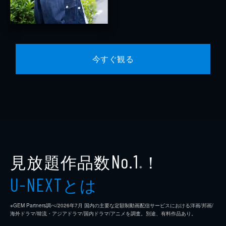
今すぐ観る
見放題作品数
！
No.1
※
とは
U-NEXT
※GEM Partners調べ/2026年7⽉ 国内の主要な定額制動画配信サービスにおける洋画/邦画/
海外ドラマ/韓流・アジアドラマ/国内ドラマ/アニメを調査。別途、有料作品あり。