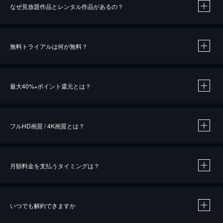
なぜ見放題作品とレンタル作品があるの？
無料トライアルは何が無料？
※
最大40%
ポイント還元とは？
※
※
作品によって必要なポイントが異なります。
フルHD画質 / 4K画質とは？
月額料金を支払うタイミングは？
※
40％ポイント還元の対象は、クレジットカード決済による作品の購入 / レンタルです。
※
iOSアプリのUコイン決済による作品の購入 / レンタルは、20％のポイント還元です。
※
還元の対象外となる決済方法や商品があります。くわしくは
こちら
をご確認ください。
いつでも解約できますか