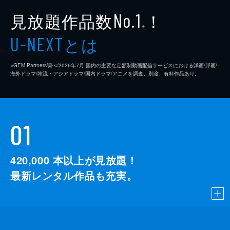
見放題作品数
！
No.1
※
とは
U-NEXT
※GEM Partners調べ/2026年7⽉ 国内の主要な定額制動画配信サービスにおける洋画/邦画/
海外ドラマ/韓流・アジアドラマ/国内ドラマ/アニメを調査。別途、有料作品あり。
01
420,000
本以上が見放題！
最新レンタル作品も充実。