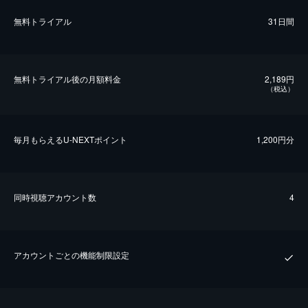
無料トライアル
31日間
無料トライアル後の⽉額料金
2,189円
（税込）
毎⽉もらえるU-NEXTポイント
1,200円分
同時視聴アカウント数
4
アカウントごとの機能制限設定