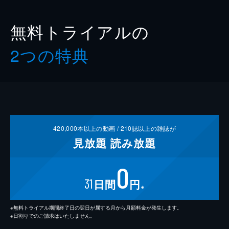
無料トライアルの
2つの特典
420,000
本以上の動画 /
210
誌以上の雑誌が
見放題
読み放題
0
31
日間
円
※
※無料トライアル期間終了日の翌日が属する月から月額料金が発生します。
※日割りでのご請求はいたしません。