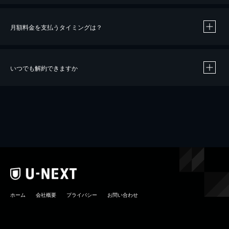
月額料金を支払うタイミングは？
※
40％ポイント還元の対象は、クレジットカード決済による作品の購入 / レンタルです。
※
iOSアプリのUコイン決済による作品の購入 / レンタルは、20％のポイント還元です。
※
還元の対象外となる決済方法や商品があります。くわしくは
こちら
をご確認ください。
いつでも解約できますか
こちら
ホーム
会社概要
プライバシー
お問い合わせ