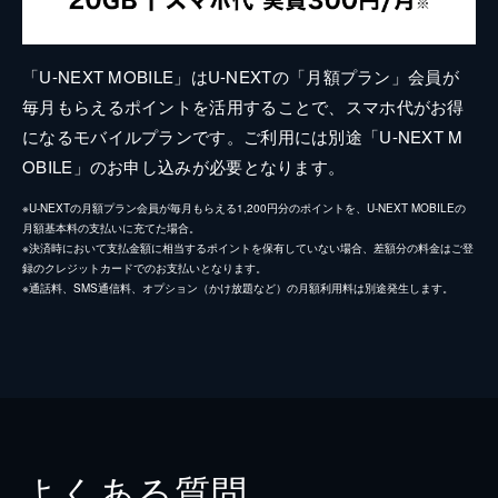
「U-NEXT MOBILE」はU-NEXTの「月額プラン」会員が
毎月もらえるポイントを活用することで、スマホ代がお得
になるモバイルプランです。ご利用には別途「U-NEXT M
OBILE」のお申し込みが必要となります。
※U-NEXTの月額プラン会員が毎月もらえる1,200円分のポイントを、U-NEXT MOBILEの
月額基本料の支払いに充てた場合。
※決済時において支払金額に相当するポイントを保有していない場合、差額分の料金はご登
録のクレジットカードでのお支払いとなります。
※通話料、SMS通信料、オプション（かけ放題など）の月額利用料は別途発生します。
よくある質問