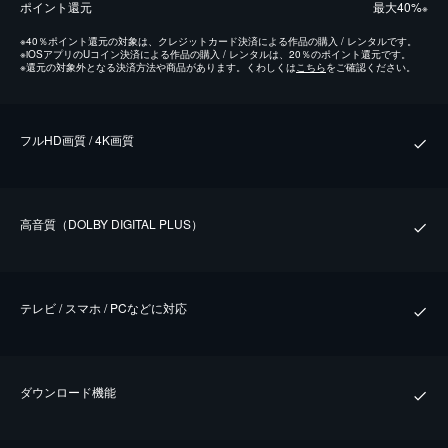
ポイント還元
最⼤40%
※
※
40％ポイント還元の対象は、クレジットカード決済による作品の購入 / レンタルです。
※
iOSアプリのUコイン決済による作品の購入 / レンタルは、20％のポイント還元です。
※
還元の対象外となる決済方法や商品があります。くわしくは
こちら
をご確認ください。
フルHD画質 / 4K画質
⾼⾳質（DOLBY DIGITAL PLUS）
テレビ / スマホ / PCなどに対応
ダウンロード機能