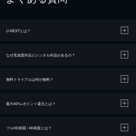
U-NEXTとは？
なぜ見放題作品とレンタル作品があるの？
無料トライアルは何が無料？
※
最大40%
ポイント還元とは？
※
※
作品によって必要なポイントが異なります。
フルHD画質 / 4K画質とは？