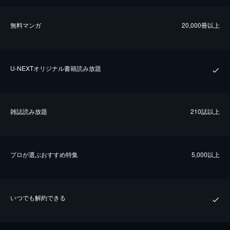
無料マンガ
20,000冊以上
U-NEXTオリジナル書籍読み放題
雑誌読み放題
210誌以上
プロが選ぶおすすめ特集
5,000以上
いつでも解約できる