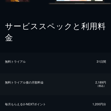
サービススペックと利用料
金
無料トライアル
31日間
無料トライアル後の⽉額料金
2,189円
（税込）
毎⽉もらえるU-NEXTポイント
1,200円分