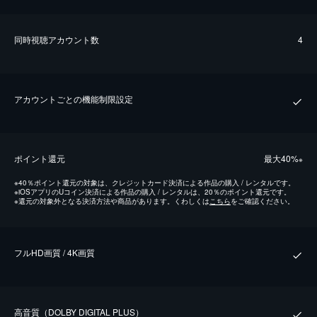
同時視聴アカウント数
4
アカウントごとの機能制限設定
ポイント還元
最⼤40%
※
※
40％ポイント還元の対象は、クレジットカード決済による作品の購入 / レンタルです。
※
iOSアプリのUコイン決済による作品の購入 / レンタルは、20％のポイント還元です。
※
還元の対象外となる決済方法や商品があります。くわしくは
こちら
をご確認ください。
フルHD画質 / 4K画質
⾼⾳質（DOLBY DIGITAL PLUS）