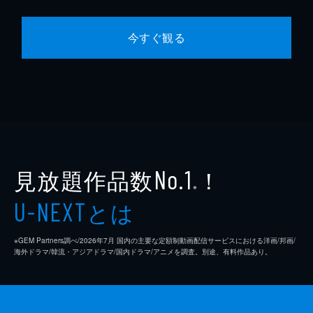
今すぐ観る
見放題作品数
！
No.1
※
とは
U-NEXT
※GEM Partners調べ/2026年7⽉ 国内の主要な定額制動画配信サービスにおける洋画/邦画/
海外ドラマ/韓流・アジアドラマ/国内ドラマ/アニメを調査。別途、有料作品あり。