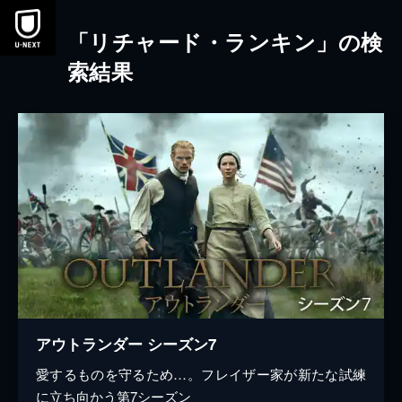
本文へスキップ
「リチャード・ランキン」の検
索結果
アウトランダー シーズン7
愛するものを守るため…。フレイザー家が新たな試練
に立ち向かう第7シーズン