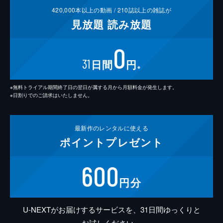
420,000
本以上の動画 /
210
誌以上の雑誌が
見放題
読み放題
0
31
日間
円
※
※無料トライアル期間終了日の翌日が属する月から月額料金が発生します。
※日割りでのご請求はいたしません。
最新作の
レンタルに使える
ポイント
プレゼント
600
円分
U-NEXTがお届けするサービスを、31日間ゆっくりと
お試しください。