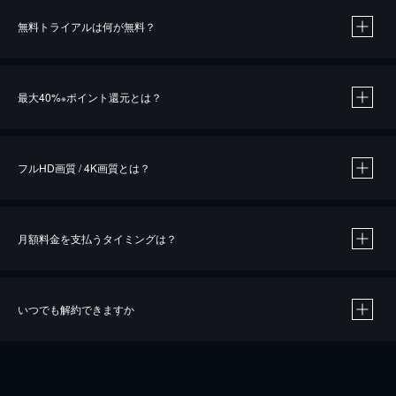
無料トライアルは何が無料？
※
最大40%
ポイント還元とは？
※
※
作品によって必要なポイントが異なります。
フルHD画質 / 4K画質とは？
月額料金を支払うタイミングは？
※
40％ポイント還元の対象は、クレジットカード決済による作品の購入 / レンタルです。
※
iOSアプリのUコイン決済による作品の購入 / レンタルは、20％のポイント還元です。
※
還元の対象外となる決済方法や商品があります。くわしくは
こちら
をご確認ください。
いつでも解約できますか