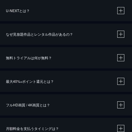
U-NEXTとは？
なぜ見放題作品とレンタル作品があるの？
無料トライアルは何が無料？
※
最大40%
ポイント還元とは？
※
※
作品によって必要なポイントが異なります。
フルHD画質 / 4K画質とは？
月額料金を支払うタイミングは？
※
40％ポイント還元の対象は、クレジットカード決済による作品の購入 / レンタルです。