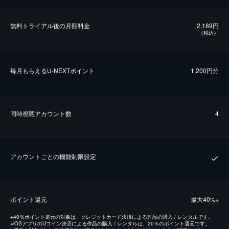
無料トライアル後の⽉額料金
2,189円
（税込）
毎⽉もらえるU-NEXTポイント
1,200円分
同時視聴アカウント数
4
アカウントごとの機能制限設定
ポイント還元
最⼤40%
※
※
40％ポイント還元の対象は、クレジットカード決済による作品の購入 / レンタルです。
※
iOSアプリのUコイン決済による作品の購入 / レンタルは、20％のポイント還元です。