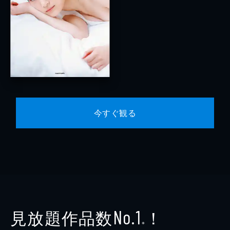
今すぐ観る
見放題作品数
！
No.1
※