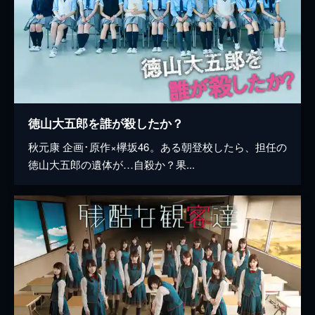
徳山大五郎を誰が殺したか？
秋元康 企画･原作×欅坂46。ある朝登校したら、担任の
徳山大五郎の遺体が…自殺か？果...