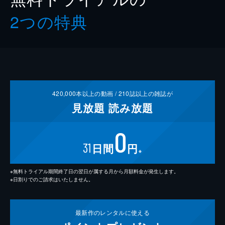
2つの特典
420,000
本以上の動画 /
210
誌以上の雑誌が
見放題
読み放題
0
31
日間
円
※
※無料トライアル期間終了日の翌日が属する月から月額料金が発生します。
※日割りでのご請求はいたしません。
最新作の
レンタルに使える