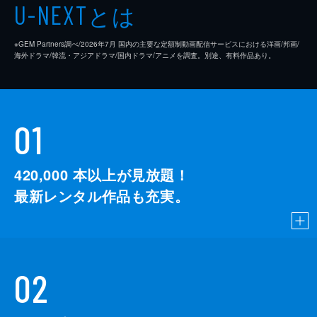
とは
U-NEXT
※GEM Partners調べ/2026年7⽉ 国内の主要な定額制動画配信サービスにおける洋画/邦画/
海外ドラマ/韓流・アジアドラマ/国内ドラマ/アニメを調査。別途、有料作品あり。
01
420,000
本以上が見放題！
最新レンタル作品も充実。
02