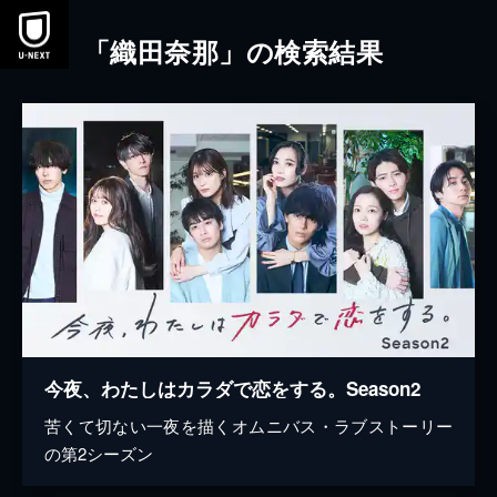
本文へスキップ
「織田奈那」の検索結果
今夜、わたしはカラダで恋をする。Season2
苦くて切ない一夜を描くオムニバス・ラブストーリー
の第2シーズン