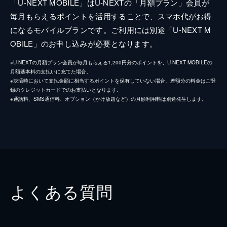
「U-NEXT MOBILE」はU-NEXTの「月額プラン」会員が
毎月もらえるポイントを活用することで、スマホ代がお得
になるモバイルプランです。ご利用には別途「U-NEXT M
OBILE」のお申し込みが必要となります。
※U-NEXTの月額プラン会員が毎月もらえる1,200円分のポイントを、U-NEXT MOBILEの
月額基本料の支払いに充てた場合。
※決済時において支払金額に相当するポイントを保有していない場合、差額分の料金はご登
録のクレジットカードでのお支払いとなります。
※通話料、SMS通信料、オプション（かけ放題など）の月額利用料は別途発生します。
よくある質問