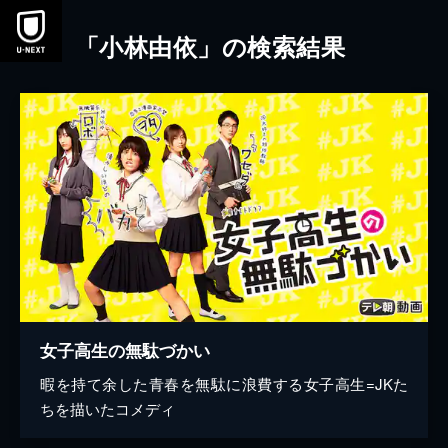
本文へスキップ
「小林由依」の検索結果
女子高生の無駄づかい
暇を持て余した青春を無駄に浪費する女子高生=JKた
ちを描いたコメディ