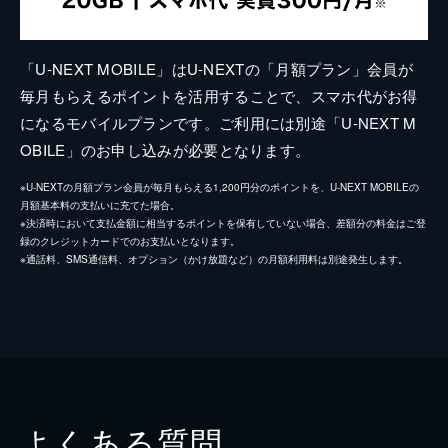
「U-NEXT MOBILE」はU-NEXTの「月額プラン」会員が
毎月もらえるポイントを活用することで、スマホ代がお得
になるモバイルプランです。ご利用には別途「U-NEXT M
OBILE」のお申し込みが必要となります。
※U-NEXTの月額プラン会員が毎月もらえる1,200円分のポイントを、U-NEXT MOBILEの
月額基本料の支払いに充てた場合。
※決済時において支払金額に相当するポイントを保有していない場合、差額分の料金はご登
録のクレジットカードでのお支払いとなります。
※通話料、SMS通信料、オプション（かけ放題など）の月額利用料は別途発生します。
よくある質問