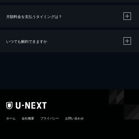
月額料金を支払うタイミングは？
※
40％ポイント還元の対象は、クレジットカード決済による作品の購入 / レンタルです。
※
iOSアプリのUコイン決済による作品の購入 / レンタルは、20％のポイント還元です。
※
還元の対象外となる決済方法や商品があります。くわしくは
こちら
をご確認ください。
いつでも解約できますか
こちら
ホーム
会社概要
プライバシー
お問い合わせ