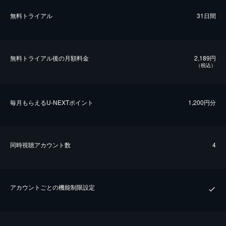
無料トライアル
31日間
無料トライアル後の⽉額料金
2,189円
（税込）
毎⽉もらえるU-NEXTポイント
1,200円分
同時視聴アカウント数
4
アカウントごとの機能制限設定