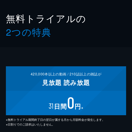
無料トライアルの
2つの特典
420,000
本以上の動画 /
210
誌以上の雑誌が
見放題
読み放題
0
31
日間
円
※
※無料トライアル期間終了日の翌日が属する月から月額料金が発生します。
※日割りでのご請求はいたしません。