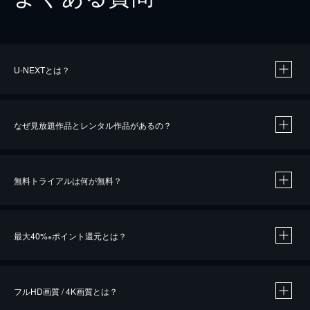
U-NEXTとは？
なぜ見放題作品とレンタル作品があるの？
無料トライアルは何が無料？
※
最大40%
ポイント還元とは？
※
※
作品によって必要なポイントが異なります。
フルHD画質 / 4K画質とは？