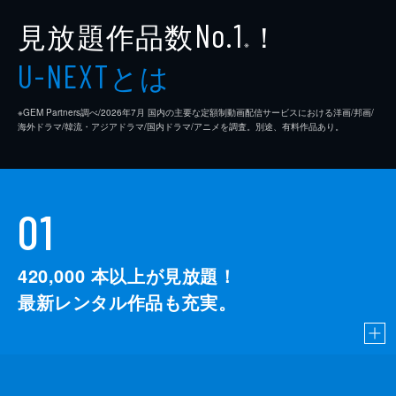
見放題作品数
！
No.1
※
とは
U-NEXT
※GEM Partners調べ/2026年7⽉ 国内の主要な定額制動画配信サービスにおける洋画/邦画/
海外ドラマ/韓流・アジアドラマ/国内ドラマ/アニメを調査。別途、有料作品あり。
01
420,000
本以上が見放題！
最新レンタル作品も充実。