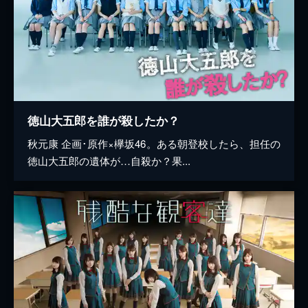
徳山大五郎を誰が殺したか？
秋元康 企画･原作×欅坂46。ある朝登校したら、担任の
徳山大五郎の遺体が…自殺か？果...