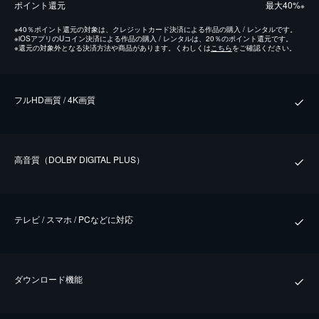
ポイント還元
最⼤40%
※
※
40％ポイント還元の対象は、クレジットカード決済による作品の購入 / レンタルです。
※
iOSアプリのUコイン決済による作品の購入 / レンタルは、20％のポイント還元です。
※
還元の対象外となる決済方法や商品があります。くわしくは
こちら
をご確認ください。
フルHD画質 / 4K画質
⾼⾳質（DOLBY DIGITAL PLUS）
テレビ / スマホ / PCなどに対応
ダウンロード機能