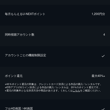
毎⽉もらえるU-NEXTポイント
1,200円分
同時視聴アカウント数
4
アカウントごとの機能制限設定
ポイント還元
最⼤40%
※
※
40％ポイント還元の対象は、クレジットカード決済による作品の購入 / レンタルです。
※
iOSアプリのUコイン決済による作品の購入 / レンタルは、20％のポイント還元です。
※
還元の対象外となる決済方法や商品があります。くわしくは
こちら
をご確認ください。
フルHD画質 / 4K画質