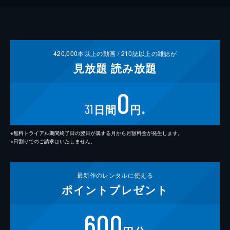
420,000
本以上の動画 /
210
誌以上の雑誌が
見放題
読み放題
0
31
日間
円
※
※無料トライアル期間終了日の翌日が属する月から月額料金が発生します。
※日割りでのご請求はいたしません。
最新作の
レンタルに使える
ポイント
プレゼント
600