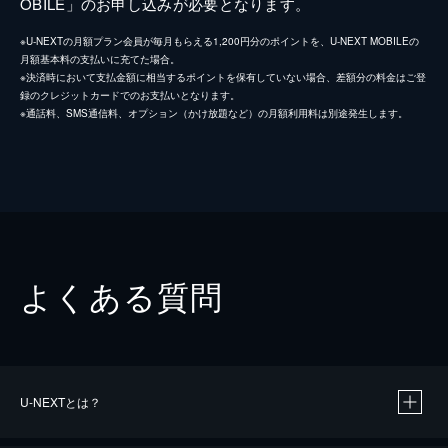
OBILE」のお申し込みが必要となります。
※U-NEXTの月額プラン会員が毎月もらえる1,200円分のポイントを、U-NEXT MOBILEの
月額基本料の支払いに充てた場合。
※決済時において支払金額に相当するポイントを保有していない場合、差額分の料金はご登
録のクレジットカードでのお支払いとなります。
※通話料、SMS通信料、オプション（かけ放題など）の月額利用料は別途発生します。
よくある質問
U-NEXTとは？