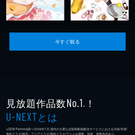
今すぐ観る
見放題作品数
！
No.1
※
とは
U-NEXT
※GEM Partners調べ/2026年7⽉ 国内の主要な定額制動画配信サービスにおける洋画/邦画/
海外ドラマ/韓流・アジアドラマ/国内ドラマ/アニメを調査。別途、有料作品あり。