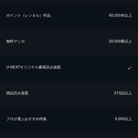
ポイント（レンタル）作品
60,000本以上
無料マンガ
20,000冊以上
U-NEXTオリジナル書籍読み放題
雑誌読み放題
210誌以上
プロが選ぶおすすめ特集
5,000以上