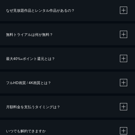
なぜ見放題作品とレンタル作品があるの？
無料トライアルは何が無料？
※
最大40%
ポイント還元とは？
※
※
作品によって必要なポイントが異なります。
フルHD画質 / 4K画質とは？
月額料金を支払うタイミングは？
※
40％ポイント還元の対象は、クレジットカード決済による作品の購入 / レンタルです。
※
iOSアプリのUコイン決済による作品の購入 / レンタルは、20％のポイント還元です。
※
還元の対象外となる決済方法や商品があります。くわしくは
こちら
をご確認ください。
いつでも解約できますか