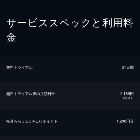
サービススペックと利用料
金
無料トライアル
31日間
無料トライアル後の⽉額料金
2,189円
（税込）
毎⽉もらえるU-NEXTポイント
1,200円分