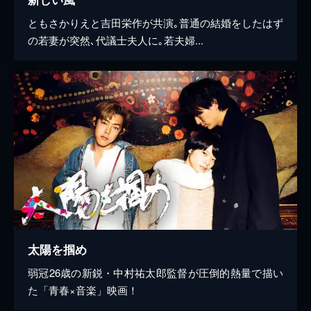
ともさかりえと吉田栄作が共演｡普通の結婚をしたはず
の若妻が突然､代議士夫人に｡若夫婦...
太陽を掴め
弱冠26歳の新鋭・中村祐太郎監督が圧倒的熱量で描い
た「青春×音楽」映画！