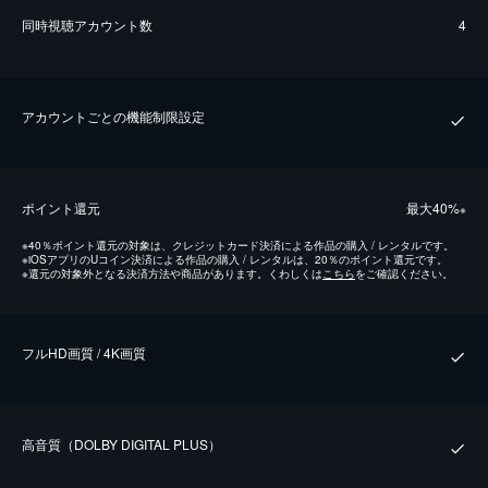
同時視聴アカウント数
4
アカウントごとの機能制限設定
ポイント還元
最⼤40%
※
※
40％ポイント還元の対象は、クレジットカード決済による作品の購入 / レンタルです。
※
iOSアプリのUコイン決済による作品の購入 / レンタルは、20％のポイント還元です。
※
還元の対象外となる決済方法や商品があります。くわしくは
こちら
をご確認ください。
フルHD画質 / 4K画質
⾼⾳質（DOLBY DIGITAL PLUS）