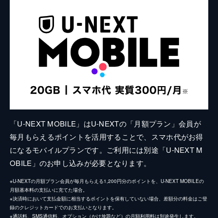
「U-NEXT MOBILE」はU-NEXTの「月額プラン」会員が
毎月もらえるポイントを活用することで、スマホ代がお得
になるモバイルプランです。ご利用には別途「U-NEXT M
OBILE」のお申し込みが必要となります。
※U-NEXTの月額プラン会員が毎月もらえる1,200円分のポイントを、U-NEXT MOBILEの
月額基本料の支払いに充てた場合。
※決済時において支払金額に相当するポイントを保有していない場合、差額分の料金はご登
録のクレジットカードでのお支払いとなります。
※通話料、SMS通信料、オプション（かけ放題など）の月額利用料は別途発生します。