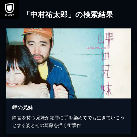
本文へスキップ
「中村祐太郎」の検索結果
岬の兄妹
障害を持つ兄妹が犯罪に手を染めてでも生きていこう
とする姿とその葛藤を描く衝撃作