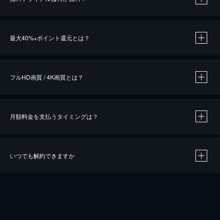
※
最大40%
ポイント還元とは？
※
※
作品によって必要なポイントが異なります。
フルHD画質 / 4K画質とは？
月額料金を支払うタイミングは？
※
40％ポイント還元の対象は、クレジットカード決済による作品の購入 / レンタルです。
※
iOSアプリのUコイン決済による作品の購入 / レンタルは、20％のポイント還元です。
※
還元の対象外となる決済方法や商品があります。くわしくは
こちら
をご確認ください。
いつでも解約できますか