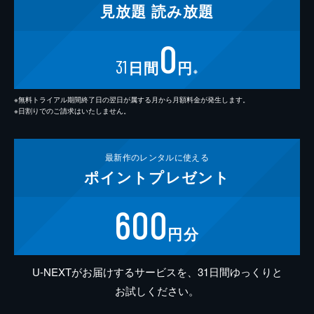
見放題
読み放題
0
31
日間
円
※
※無料トライアル期間終了日の翌日が属する月から月額料金が発生します。
※日割りでのご請求はいたしません。
最新作の
レンタルに使える
ポイント
プレゼント
600
円分
U-NEXTがお届けするサービスを、31日間ゆっくりと
お試しください。