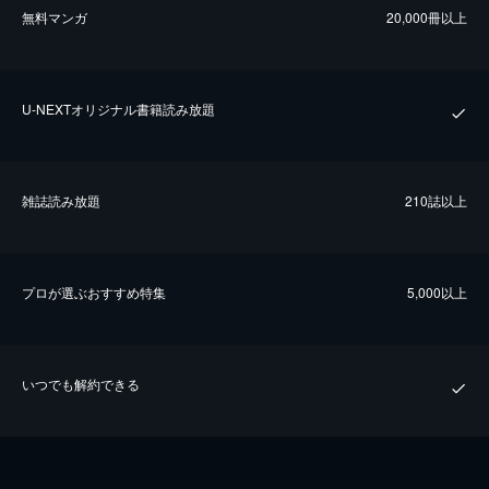
無料マンガ
20,000冊以上
U-NEXTオリジナル書籍読み放題
雑誌読み放題
210誌以上
プロが選ぶおすすめ特集
5,000以上
いつでも解約できる