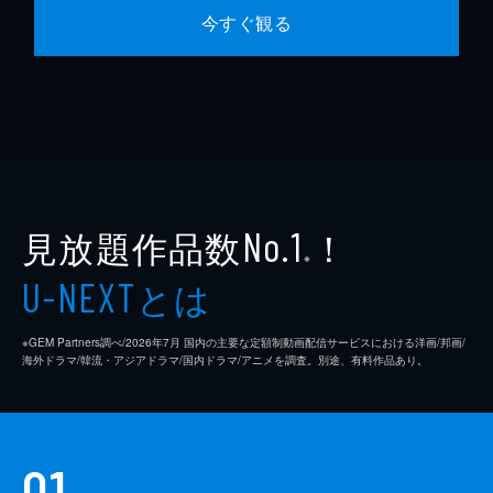
今すぐ観る
見放題作品数
！
No.1
※
とは
U-NEXT
※GEM Partners調べ/2026年7⽉ 国内の主要な定額制動画配信サービスにおける洋画/邦画/
海外ドラマ/韓流・アジアドラマ/国内ドラマ/アニメを調査。別途、有料作品あり。
01