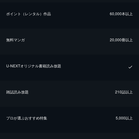
ポイント（レンタル）作品
60,000本以上
無料マンガ
20,000冊以上
U-NEXTオリジナル書籍読み放題
雑誌読み放題
210誌以上
プロが選ぶおすすめ特集
5,000以上