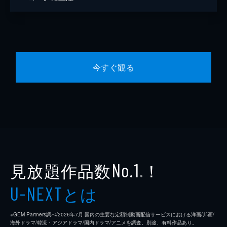
今すぐ観る
見放題作品数
！
No.1
※
とは
U-NEXT
※GEM Partners調べ/2026年7⽉ 国内の主要な定額制動画配信サービスにおける洋画/邦画/
海外ドラマ/韓流・アジアドラマ/国内ドラマ/アニメを調査。別途、有料作品あり。