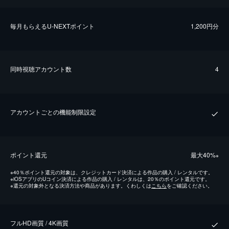
毎⽉もらえるU-NEXTポイント
1,200円分
同時視聴アカウント数
4
アカウントごとの機能制限設定
ポイント還元
最⼤40%
※
※
40％ポイント還元の対象は、クレジットカード決済による作品の購入 / レンタルです。
※
iOSアプリのUコイン決済による作品の購入 / レンタルは、20％のポイント還元です。
※
還元の対象外となる決済方法や商品があります。くわしくは
こちら
をご確認ください。
フルHD画質 / 4K画質