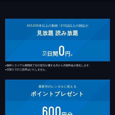
420,000
本以上の動画 /
210
誌以上の雑誌が
見放題
読み放題
0
31
日間
円
※
※無料トライアル期間終了日の翌日が属する月から月額料金が発生します。
※日割りでのご請求はいたしません。
最新作の
レンタルに使える
ポイント
プレゼント
600
円分