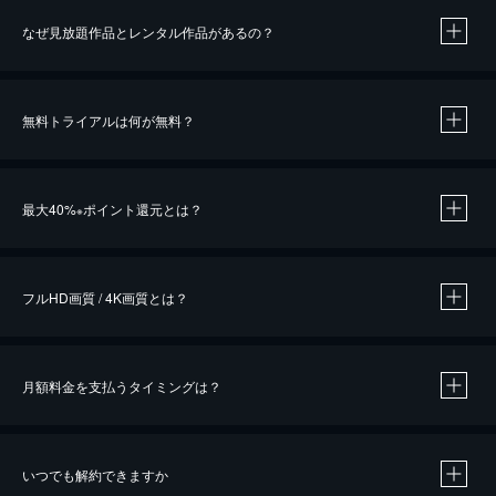
なぜ見放題作品とレンタル作品があるの？
無料トライアルは何が無料？
※
最大40%
ポイント還元とは？
※
※
作品によって必要なポイントが異なります。
フルHD画質 / 4K画質とは？
月額料金を支払うタイミングは？
※
40％ポイント還元の対象は、クレジットカード決済による作品の購入 / レンタルです。
※
iOSアプリのUコイン決済による作品の購入 / レンタルは、20％のポイント還元です。
※
還元の対象外となる決済方法や商品があります。くわしくは
こちら
をご確認ください。
いつでも解約できますか