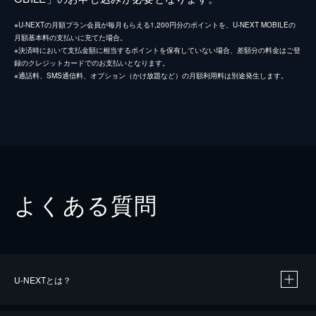
※U-NEXTの月額プラン会員が毎月もらえる1,200円分のポイントを、U-NEXT MOBILEの
月額基本料の支払いに充てた場合。
※決済時において支払金額に相当するポイントを保有していない場合、差額分の料金はご登
録のクレジットカードでのお支払いとなります。
※通話料、SMS通信料、オプション（かけ放題など）の月額利用料は別途発生します。
よくある質問
U-NEXTとは？