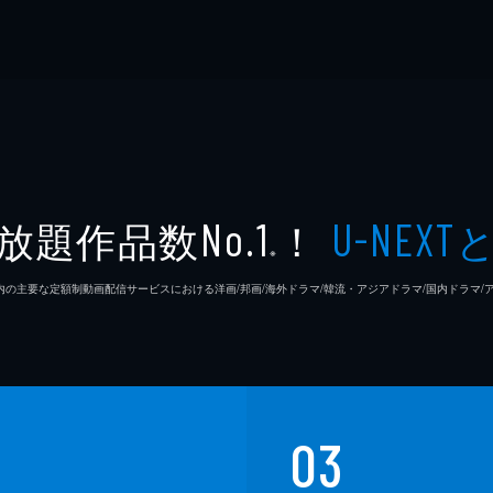
放題作品数
！
No.1
U-NEXT
※
26年7⽉ 国内の主要な定額制動画配信サービスにおける洋画/邦画/海外ドラマ/韓流・アジアドラマ/国内ドラ
03