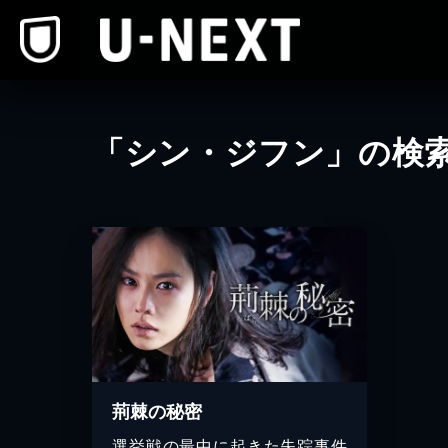
本文へスキップ
「シン・ジフン」の検
荊棘の秘密
選挙戦の最中に起きた失踪事件