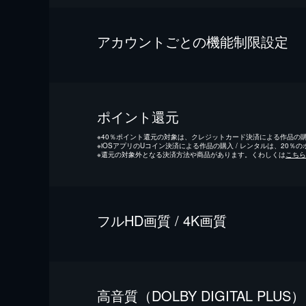
アカウントごとの機能制限設定
ポイント還元
※
40％ポイント還元の対象は、クレジットカード決済による作品の購入
※
iOSアプリのUコイン決済による作品の購入 / レンタルは、20％
※
還元の対象外となる決済方法や商品があります。くわしくは
こちら
フルHD画質 / 4K画質
⾼⾳質（DOLBY DIGITAL PLUS）