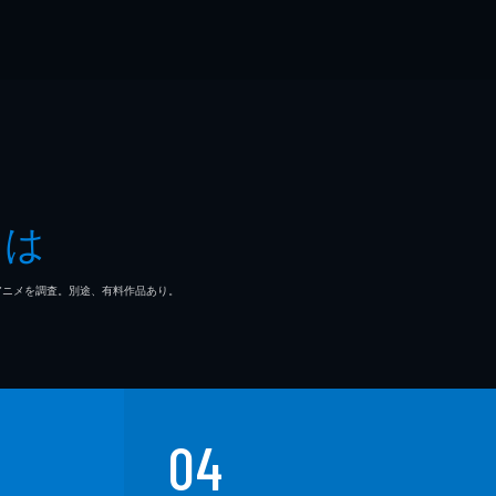
とは
マ/アニメを調査。別途、有料作品あり。
04