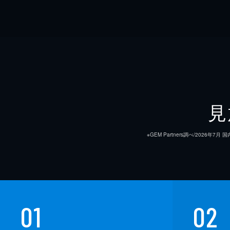
見
※GEM Partners調べ/20
01
02