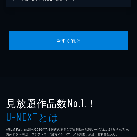
今すぐ観る
見放題作品数
！
No.1
※
とは
U-NEXT
※GEM Partners調べ/2026年7⽉ 国内の主要な定額制動画配信サービスにおける洋画/邦画/
海外ドラマ/韓流・アジアドラマ/国内ドラマ/アニメを調査。別途、有料作品あり。