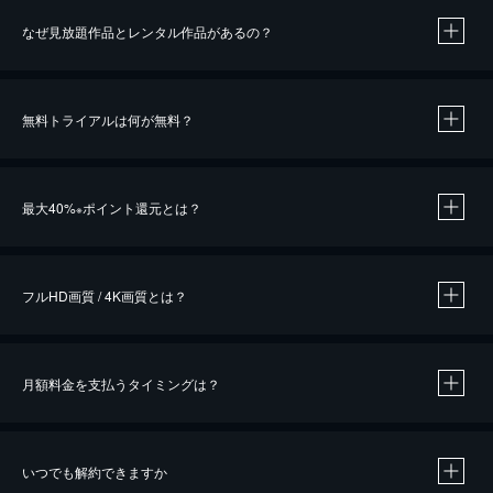
なぜ見放題作品とレンタル作品があるの？
無料トライアルは何が無料？
※
最大40%
ポイント還元とは？
※
※
作品によって必要なポイントが異なります。
フルHD画質 / 4K画質とは？
月額料金を支払うタイミングは？
※
40％ポイント還元の対象は、クレジットカード決済による作品の購入 / レンタルです。
※
iOSアプリのUコイン決済による作品の購入 / レンタルは、20％のポイント還元です。
※
還元の対象外となる決済方法や商品があります。くわしくは
こちら
をご確認ください。
いつでも解約できますか