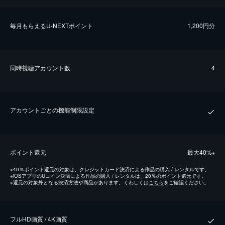
毎⽉もらえるU-NEXTポイント
1,200円分
同時視聴アカウント数
4
アカウントごとの機能制限設定
ポイント還元
最⼤40%
※
※
40％ポイント還元の対象は、クレジットカード決済による作品の購入 / レンタルです。
※
iOSアプリのUコイン決済による作品の購入 / レンタルは、20％のポイント還元です。
※
還元の対象外となる決済方法や商品があります。くわしくは
こちら
をご確認ください。
フルHD画質 / 4K画質