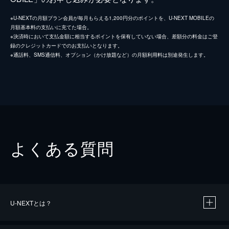
※U-NEXTの月額プラン会員が毎月もらえる1,200円分のポイントを、U-NEXT MOBILEの
月額基本料の支払いに充てた場合。
※決済時において支払金額に相当するポイントを保有していない場合、差額分の料金はご登
録のクレジットカードでのお支払いとなります。
※通話料、SMS通信料、オプション（かけ放題など）の月額利用料は別途発生します。
よくある質問
U-NEXTとは？