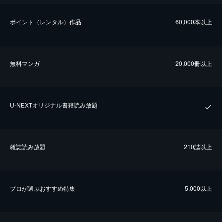
ポイント（レンタル）作品
60,000本以上
無料マンガ
20,000冊以上
U-NEXTオリジナル書籍読み放題
雑誌読み放題
210誌以上
プロが選ぶおすすめ特集
5,000以上