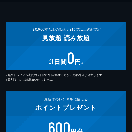
420,000
本以上の動画 /
210
誌以上の雑誌が
見放題
読み放題
0
31
日間
円
※
※無料トライアル期間終了日の翌日が属する月から月額料金が発生します。
※日割りでのご請求はいたしません。
最新作の
レンタルに使える
ポイント
プレゼント
600
円分