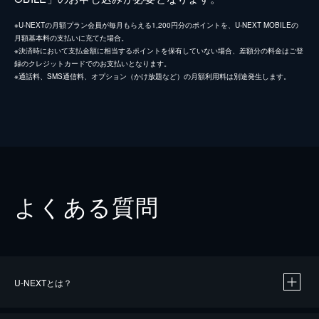
※U-NEXTの月額プラン会員が毎月もらえる1,200円分のポイントを、U-NEXT MOBILEの
月額基本料の支払いに充てた場合。
※決済時において支払金額に相当するポイントを保有していない場合、差額分の料金はご登
録のクレジットカードでのお支払いとなります。
※通話料、SMS通信料、オプション（かけ放題など）の月額利用料は別途発生します。
よくある質問
U-NEXTとは？