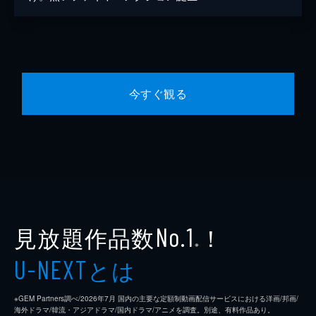
今すぐ観る
見放題作品数
！
No.1
※
とは
U-NEXT
※GEM Partners調べ/2026年7⽉ 国内の主要な定額制動画配信サービスにおける洋画/邦画/
海外ドラマ/韓流・アジアドラマ/国内ドラマ/アニメを調査。別途、有料作品あり。