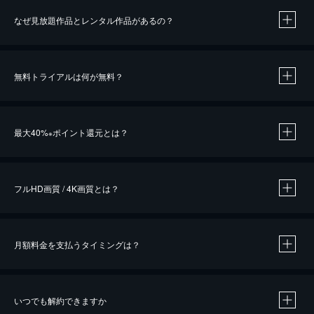
なぜ見放題作品とレンタル作品があるの？
無料トライアルは何が無料？
※
最大40%
ポイント還元とは？
※
※
作品によって必要なポイントが異なります。
フルHD画質 / 4K画質とは？
月額料金を支払うタイミングは？
※
40％ポイント還元の対象は、クレジットカード決済による作品の購入 / レンタルです。
※
iOSアプリのUコイン決済による作品の購入 / レンタルは、20％のポイント還元です。
※
還元の対象外となる決済方法や商品があります。くわしくは
こちら
をご確認ください。
いつでも解約できますか