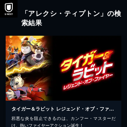
本文へスキップ
「アレクシ・ティプトン」の検
索結果
タイガー＆ラビット レジェンド・オブ・ファイヤー
邪悪な炎を阻止できるのは、カンフー・マスターだ
け。熱いファイヤーアクション誕生！