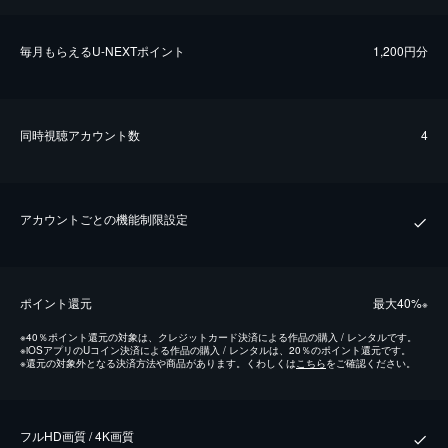
毎⽉もらえるU-NEXTポイント
1,200円分
同時視聴アカウント数
4
アカウントごとの機能制限設定
ポイント還元
最⼤40%
※
※
40％ポイント還元の対象は、クレジットカード決済による作品の購入 / レンタルです。
※
iOSアプリのUコイン決済による作品の購入 / レンタルは、20％のポイント還元です。
※
還元の対象外となる決済方法や商品があります。くわしくは
こちら
をご確認ください。
フルHD画質 / 4K画質