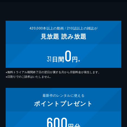
420,000
本以上の動画 /
210
誌以上の雑誌が
見放題
読み放題
0
31
日間
円
※
※無料トライアル期間終了日の翌日が属する月から月額料金が発生します。
※日割りでのご請求はいたしません。
最新作の
レンタルに使える
ポイント
プレゼント
600
円分