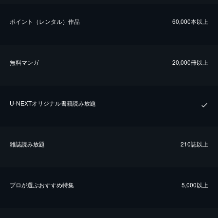
ポイント（レンタル）作品
60,000本以上
無料マンガ
20,000冊以上
U-NEXTオリジナル書籍読み放題
雑誌読み放題
210誌以上
プロが選ぶおすすめ特集
5,000以上