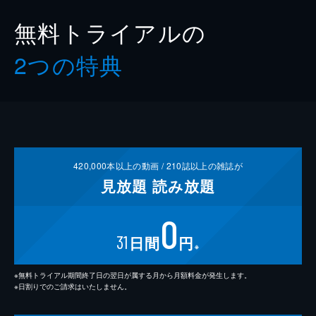
無料トライアルの
2つの特典
420,000
本以上の動画 /
210
誌以上の雑誌が
見放題
読み放題
0
31
日間
円
※
※無料トライアル期間終了日の翌日が属する月から月額料金が発生します。
※日割りでのご請求はいたしません。