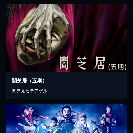
闇芝居（五期）
闇ヲ見セテアゲル。