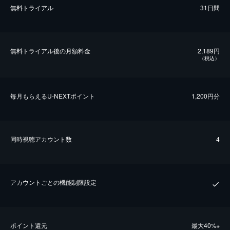
無料トライアル
31日間
無料トライアル後の⽉額料金
2,189円
（税込）
毎⽉もらえるU-NEXTポイント
1,200円分
同時視聴アカウント数
4
アカウントごとの機能制限設定
ポイント還元
最⼤40%
※