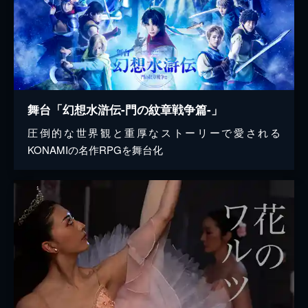
舞台「幻想水滸伝-門の紋章戦争篇-」
圧倒的な世界観と重厚なストーリーで愛される
KONAMIの名作RPGを舞台化