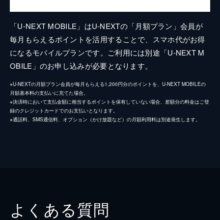
「U-NEXT MOBILE」はU-NEXTの「月額プラン」会員が
毎月もらえるポイントを活用することで、スマホ代がお得
になるモバイルプランです。ご利用には別途「U-NEXT M
OBILE」のお申し込みが必要となります。
※U-NEXTの月額プラン会員が毎月もらえる1,200円分のポイントを、U-NEXT MOBILEの
月額基本料の支払いに充てた場合。
※決済時において支払金額に相当するポイントを保有していない場合、差額分の料金はご登
録のクレジットカードでのお支払いとなります。
※通話料、SMS通信料、オプション（かけ放題など）の月額利用料は別途発生します。
よくある質問