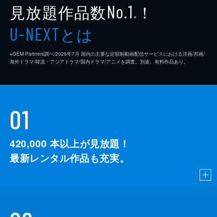
見放題作品数
！
No.1
※
とは
U-NEXT
※GEM Partners調べ/2026年7⽉ 国内の主要な定額制動画配信サービスにおける洋画/邦画/
海外ドラマ/韓流・アジアドラマ/国内ドラマ/アニメを調査。別途、有料作品あり。
01
420,000
本以上が見放題！
最新レンタル作品も充実。