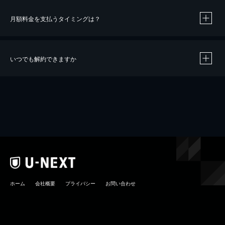
月額料金を支払うタイミングは？
※
40％ポイント還元の対象は、クレジットカード決済による作品の購入 / レンタルです。
※
iOSアプリのUコイン決済による作品の購入 / レンタルは、20％のポイント還元です。
※
還元の対象外となる決済方法や商品があります。くわしくは
こちら
をご確認ください。
いつでも解約できますか
こちら
ホーム
会社概要
プライバシー
お問い合わせ