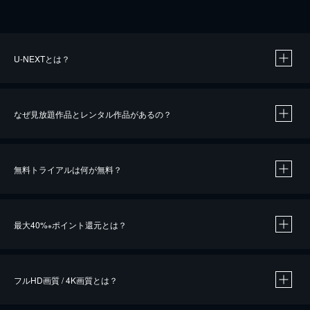
U-NEXTとは？
なぜ見放題作品とレンタル作品があるの？
無料トライアルは何が無料？
※
最大40%
ポイント還元とは？
※
※
作品によって必要なポイントが異なります。
フルHD画質 / 4K画質とは？