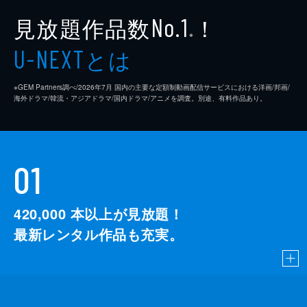
見放題作品数
！
No.1
※
とは
U-NEXT
※GEM Partners調べ/2026年7⽉ 国内の主要な定額制動画配信サービスにおける洋画/邦画/
海外ドラマ/韓流・アジアドラマ/国内ドラマ/アニメを調査。別途、有料作品あり。
01
420,000
本以上が見放題！
最新レンタル作品も充実。