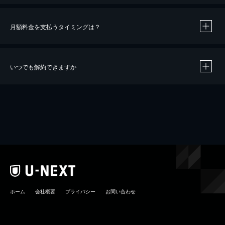
月額料金を支払うタイミングは？
※
40％ポイント還元の対象は、クレジットカード決済による作品の購入 / レンタルです。
※
iOSアプリのUコイン決済による作品の購入 / レンタルは、20％のポイント還元です。
※
還元の対象外となる決済方法や商品があります。くわしくは
こちら
をご確認ください。
いつでも解約できますか
こちら
ホーム
会社概要
プライバシー
お問い合わせ