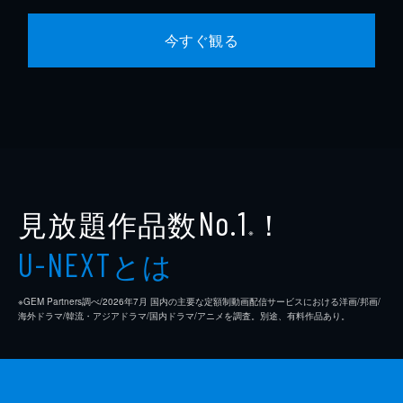
今すぐ観る
見放題作品数
！
No.1
※
とは
U-NEXT
※GEM Partners調べ/2026年7⽉ 国内の主要な定額制動画配信サービスにおける洋画/邦画/
海外ドラマ/韓流・アジアドラマ/国内ドラマ/アニメを調査。別途、有料作品あり。