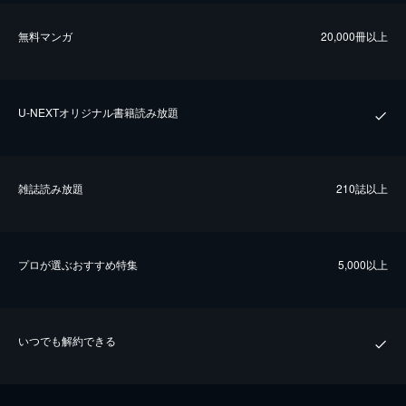
無料マンガ
20,000冊以上
U-NEXTオリジナル書籍読み放題
雑誌読み放題
210誌以上
プロが選ぶおすすめ特集
5,000以上
いつでも解約できる