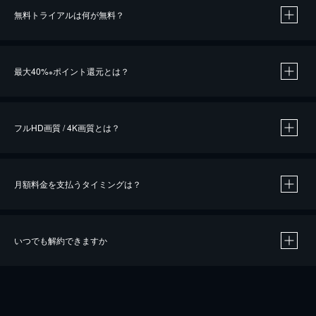
無料トライアルは何が無料？
※
最大40%
ポイント還元とは？
※
※
作品によって必要なポイントが異なります。
フルHD画質 / 4K画質とは？
月額料金を支払うタイミングは？
※
40％ポイント還元の対象は、クレジットカード決済による作品の購入 / レンタルです。
※
iOSアプリのUコイン決済による作品の購入 / レンタルは、20％のポイント還元です。
※
還元の対象外となる決済方法や商品があります。くわしくは
こちら
をご確認ください。
いつでも解約できますか