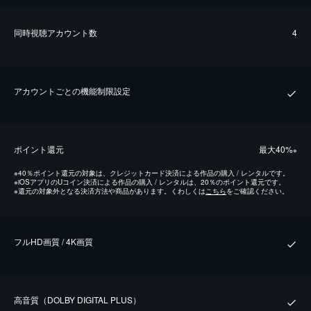
同時視聴アカウント数
4
アカウントごとの機能制限設定
ポイント還元
最⼤40%
※
※
40％ポイント還元の対象は、クレジットカード決済による作品の購入 / レンタルです。
※
iOSアプリのUコイン決済による作品の購入 / レンタルは、20％のポイント還元です。
※
還元の対象外となる決済方法や商品があります。くわしくは
こちら
をご確認ください。
フルHD画質 / 4K画質
⾼⾳質（DOLBY DIGITAL PLUS）