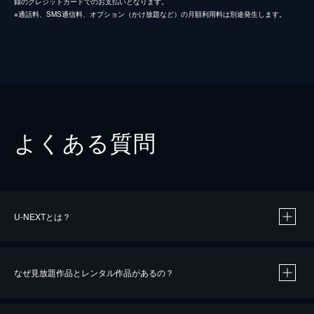
録のクレジットカードでのお支払いとなります。
※通話料、SMS通信料、オプション（かけ放題など）の月額利用料は別途発生します。
よくある質問
U-NEXTとは？
なぜ見放題作品とレンタル作品があるの？