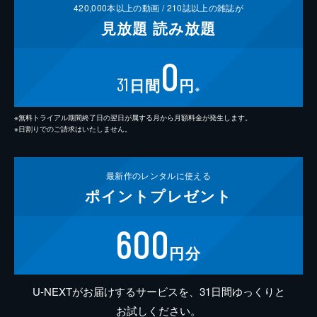
420,000
本以上の動画 /
210
誌以上の雑誌が
見放題
読み放題
0
31
日間
円
※
※無料トライアル期間終了日の翌日が属する月から月額料金が発生します。
※日割りでのご請求はいたしません。
最新作の
レンタルに使える
ポイント
プレゼント
600
円分
U-NEXTがお届けするサービスを、31日間ゆっくりと
お試しください。