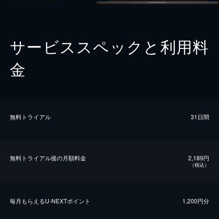
サービススペックと利用料
金
無料トライアル
31日間
無料トライアル後の⽉額料金
2,189円
（税込）
毎⽉もらえるU-NEXTポイント
1,200円分