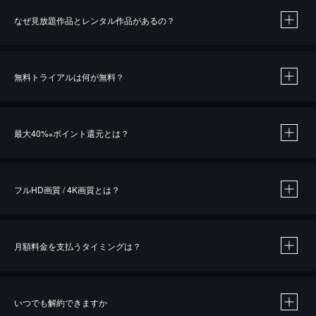
なぜ見放題作品とレンタル作品があるの？
無料トライアルは何が無料？
※
最大40%
ポイント還元とは？
※
※
作品によって必要なポイントが異なります。
フルHD画質 / 4K画質とは？
月額料金を支払うタイミングは？
※
40％ポイント還元の対象は、クレジットカード決済による作品の購入 / レンタルです。
※
iOSアプリのUコイン決済による作品の購入 / レンタルは、20％のポイント還元です。
※
還元の対象外となる決済方法や商品があります。くわしくは
こちら
をご確認ください。
いつでも解約できますか