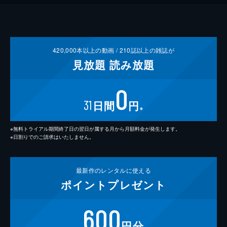
420,000
本以上の動画 /
210
誌以上の雑誌が
見放題
読み放題
0
31
日間
円
※
※無料トライアル期間終了日の翌日が属する月から月額料金が発生します。
※日割りでのご請求はいたしません。
最新作の
レンタルに使える
ポイント
プレゼント
600
円分