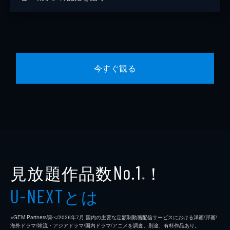
今すぐ観る
見放題作品数
！
No.1
※
とは
U-NEXT
※GEM Partners調べ/2026年7⽉ 国内の主要な定額制動画配信サービスにおける洋画/邦画/
海外ドラマ/韓流・アジアドラマ/国内ドラマ/アニメを調査。別途、有料作品あり。