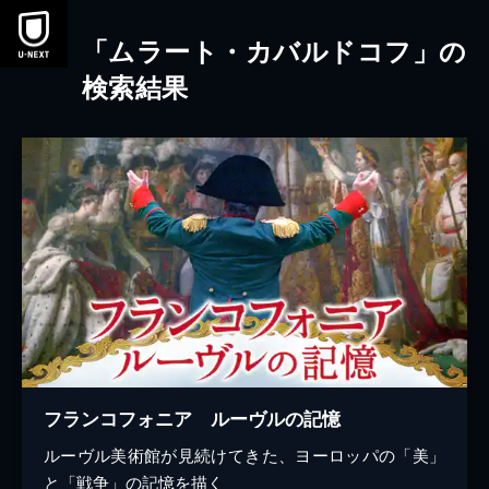
本文へスキップ
「ムラート・カバルドコフ」の
検索結果
フランコフォニア ルーヴルの記憶
ルーヴル美術館が見続けてきた、ヨーロッパの「美」
と「戦争」の記憶を描く