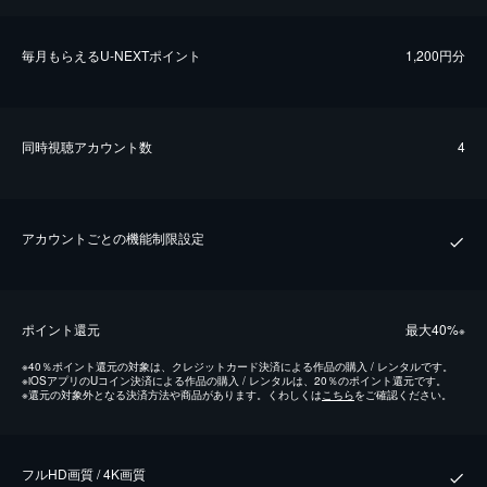
毎⽉もらえるU-NEXTポイント
1,200円分
同時視聴アカウント数
4
アカウントごとの機能制限設定
ポイント還元
最⼤40%
※
※
40％ポイント還元の対象は、クレジットカード決済による作品の購入 / レンタルです。
※
iOSアプリのUコイン決済による作品の購入 / レンタルは、20％のポイント還元です。
※
還元の対象外となる決済方法や商品があります。くわしくは
こちら
をご確認ください。
フルHD画質 / 4K画質