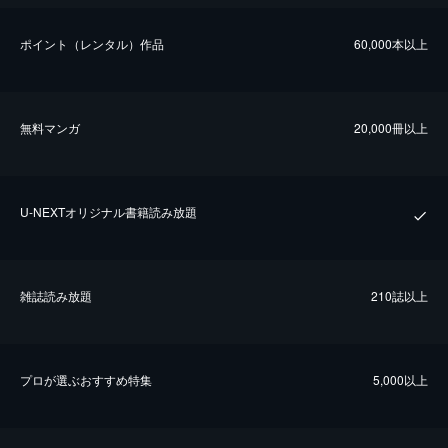
ポイント（レンタル）作品
60,000本以上
無料マンガ
20,000冊以上
U-NEXTオリジナル書籍読み放題
雑誌読み放題
210誌以上
プロが選ぶおすすめ特集
5,000以上