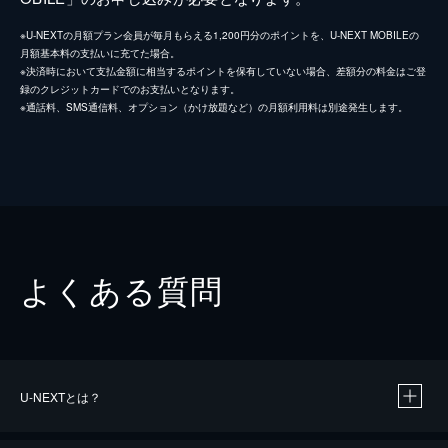
※U-NEXTの月額プラン会員が毎月もらえる1,200円分のポイントを、U-NEXT MOBILEの
月額基本料の支払いに充てた場合。
※決済時において支払金額に相当するポイントを保有していない場合、差額分の料金はご登
録のクレジットカードでのお支払いとなります。
※通話料、SMS通信料、オプション（かけ放題など）の月額利用料は別途発生します。
よくある質問
U-NEXTとは？