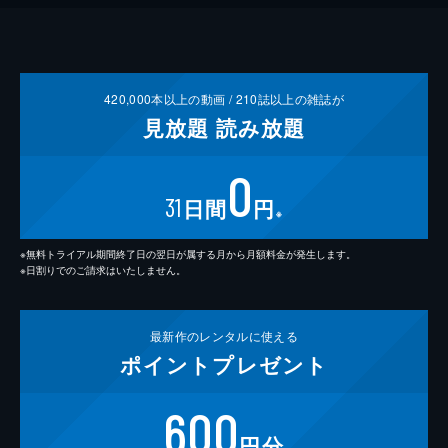
420,000
本以上の動画 /
210
誌以上の雑誌が
見放題
読み放題
0
31
日間
円
※
※無料トライアル期間終了日の翌日が属する月から月額料金が発生します。
※日割りでのご請求はいたしません。
最新作の
レンタルに使える
ポイント
プレゼント
600
円分