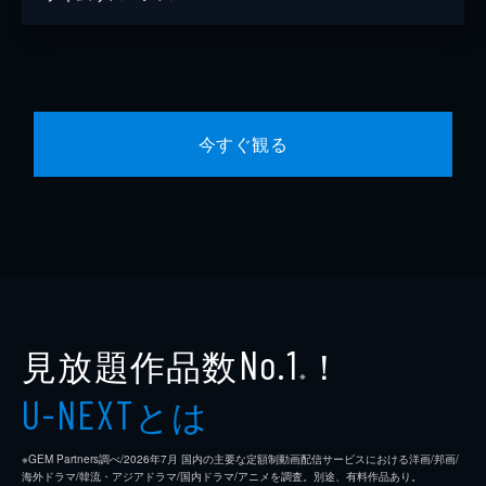
今すぐ観る
見放題作品数
！
No.1
※
とは
U-NEXT
※GEM Partners調べ/2026年7⽉ 国内の主要な定額制動画配信サービスにおける洋画/邦画/
海外ドラマ/韓流・アジアドラマ/国内ドラマ/アニメを調査。別途、有料作品あり。