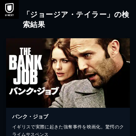
本文へスキップ
「ジョージア・テイラー」の検
索結果
バンク・ジョブ
イギリスで実際に起きた強奪事件を映画化。驚愕のク
ライムサスペンス