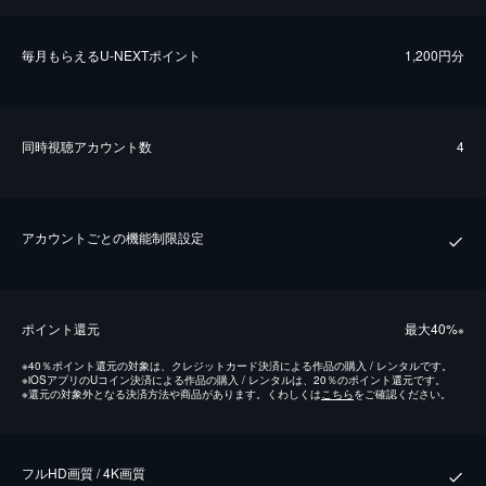
毎⽉もらえるU-NEXTポイント
1,200円分
同時視聴アカウント数
4
アカウントごとの機能制限設定
ポイント還元
最⼤40%
※
※
40％ポイント還元の対象は、クレジットカード決済による作品の購入 / レンタルです。
※
iOSアプリのUコイン決済による作品の購入 / レンタルは、20％のポイント還元です。
※
還元の対象外となる決済方法や商品があります。くわしくは
こちら
をご確認ください。
フルHD画質 / 4K画質