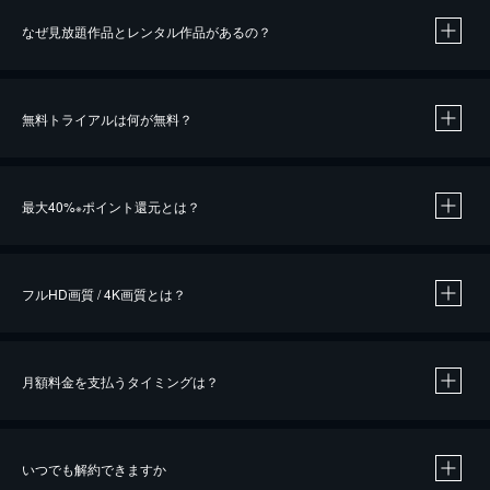
なぜ見放題作品とレンタル作品があるの？
無料トライアルは何が無料？
※
最大40%
ポイント還元とは？
※
※
作品によって必要なポイントが異なります。
フルHD画質 / 4K画質とは？
月額料金を支払うタイミングは？
※
40％ポイント還元の対象は、クレジットカード決済による作品の購入 / レンタルです。
※
iOSアプリのUコイン決済による作品の購入 / レンタルは、20％のポイント還元です。
※
還元の対象外となる決済方法や商品があります。くわしくは
こちら
をご確認ください。
いつでも解約できますか