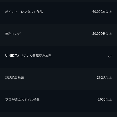
ポイント（レンタル）作品
60,000本以上
無料マンガ
20,000冊以上
U-NEXTオリジナル書籍読み放題
雑誌読み放題
210誌以上
プロが選ぶおすすめ特集
5,000以上