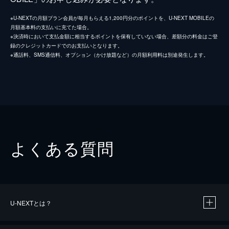
※U-NEXTの月額プラン会員が毎月もらえる1,200円分のポイントを、U-NEXT MOBILEの
月額基本料の支払いに充てた場合。
※決済時において支払金額に相当するポイントを保有していない場合、差額分の料金はご登
録のクレジットカードでのお支払いとなります。
※通話料、SMS通信料、オプション（かけ放題など）の月額利用料は別途発生します。
よくある質問
U-NEXTとは？