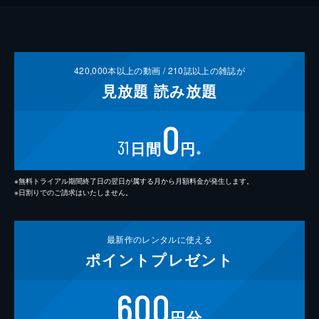
420,000
本以上の動画 /
210
誌以上の雑誌が
見放題
読み放題
0
31
日間
円
※
※無料トライアル期間終了日の翌日が属する月から月額料金が発生します。
※日割りでのご請求はいたしません。
最新作の
レンタルに使える
ポイント
プレゼント
600
円分