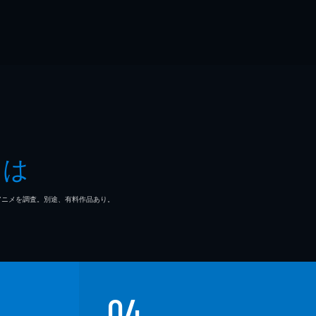
とは
マ/アニメを調査。別途、有料作品あり。
04