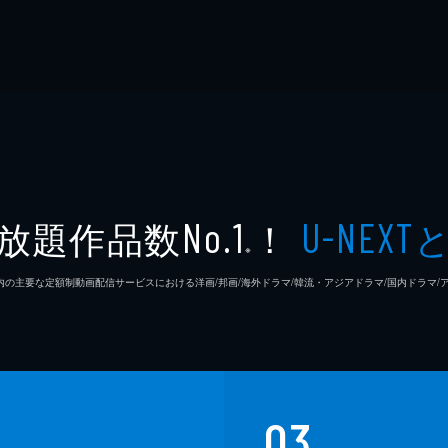
放題作品数
！
No.1
U-NEXT
※
26年7⽉ 国内の主要な定額制動画配信サービスにおける洋画/邦画/海外ドラマ/韓流・アジアドラマ/国内ドラ
03