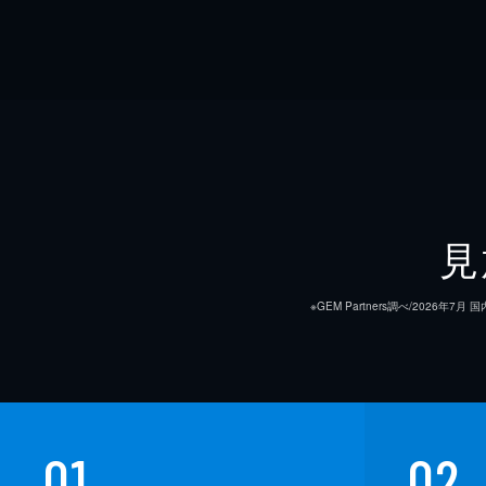
見
※GEM Partners調べ/20
01
02