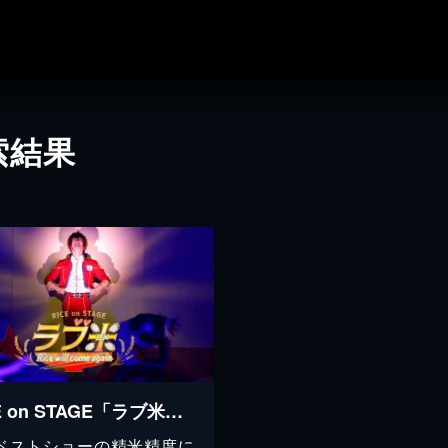
索結果
RICE on STAGE「ラブ米」～Rice will come again～
ベストショーの精米精度に