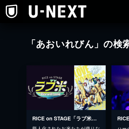
本文へスキップ
「あおいれびん」の検
RICE on STAGE「ラブ米」～Rice will come～
擬人化されたお米たちが織りな
ハー