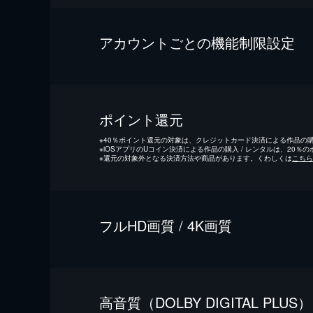
アカウントごとの機能制限設定
ポイント還元
※
40％ポイント還元の対象は、クレジットカード決済による作品の購入
※
iOSアプリのUコイン決済による作品の購入 / レンタルは、20％
※
還元の対象外となる決済方法や商品があります。くわしくは
こちら
フルHD画質 / 4K画質
⾼⾳質（DOLBY DIGITAL PLUS）