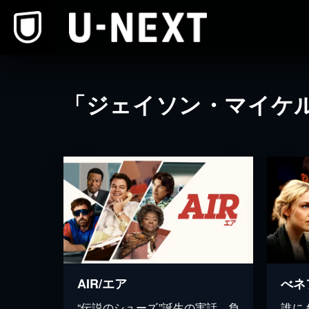
本文へスキップ
「ジェイソン・マイケ
AIR/エア
べネ
“伝説のシューズ”誕生の実話。負
誰に