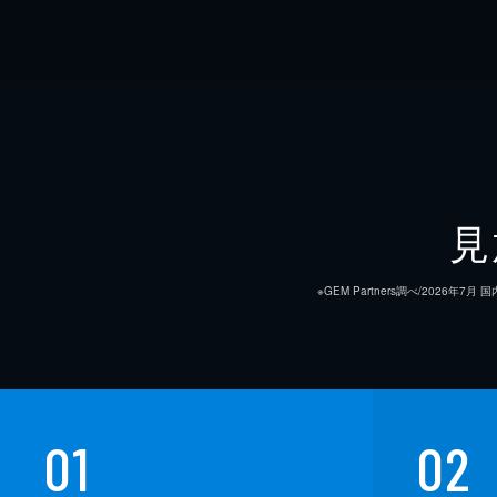
見
※GEM Partners調べ/20
01
02