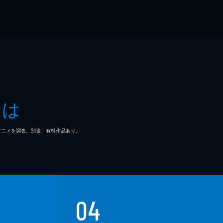
とは
マ/アニメを調査。別途、有料作品あり。
04