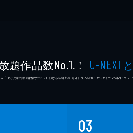
放題作品数
！
No.1
U-NEXT
※
26年7⽉ 国内の主要な定額制動画配信サービスにおける洋画/邦画/海外ドラマ/韓流・アジアドラマ/国内ドラ
03