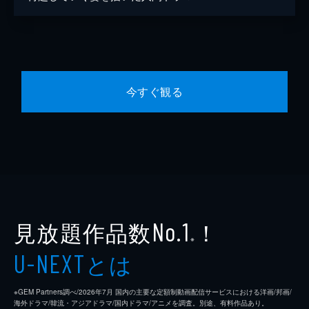
今すぐ観る
見放題作品数
！
No.1
※
とは
U-NEXT
※GEM Partners調べ/2026年7⽉ 国内の主要な定額制動画配信サービスにおける洋画/邦画/
海外ドラマ/韓流・アジアドラマ/国内ドラマ/アニメを調査。別途、有料作品あり。