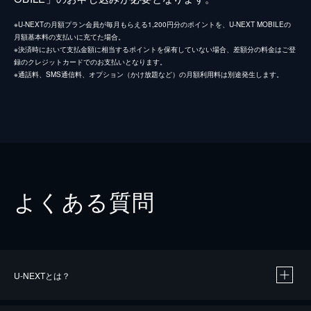
※U-NEXTの月額プラン会員が毎月もらえる1,200円分のポイントを、U-NEXT MOBILEの
月額基本料の支払いに充てた場合。
※決済時において支払金額に相当するポイントを保有していない場合、差額分の料金はご登
録のクレジットカードでのお支払いとなります。
※通話料、SMS通信料、オプション（かけ放題など）の月額利用料は別途発生します。
よくある質問
U-NEXTとは？