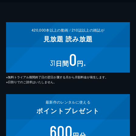
420,000
本以上の動画 /
210
誌以上の雑誌が
見放題
読み放題
0
31
日間
円
※
※無料トライアル期間終了日の翌日が属する月から月額料金が発生します。
※日割りでのご請求はいたしません。
最新作の
レンタルに使える
ポイント
プレゼント
600
円分