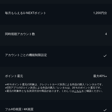
毎⽉もらえるU-NEXTポイント
1,200円分
同時視聴アカウント数
4
アカウントごとの機能制限設定
ポイント還元
最⼤40%
※
※
40％ポイント還元の対象は、クレジットカード決済による作品の購入 / レンタルです。
※
iOSアプリのUコイン決済による作品の購入 / レンタルは、20％のポイント還元です。
※
還元の対象外となる決済方法や商品があります。くわしくは
こちら
をご確認ください。
フルHD画質 / 4K画質