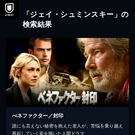
本文へスキップ
「ジェイ・シュミンスキー」の
検索結果
べネファクター／封印
誰にも言えない秘密を抱えた老人が、苦悩を乗り越え
再起していく姿を描いた人間ドラマ