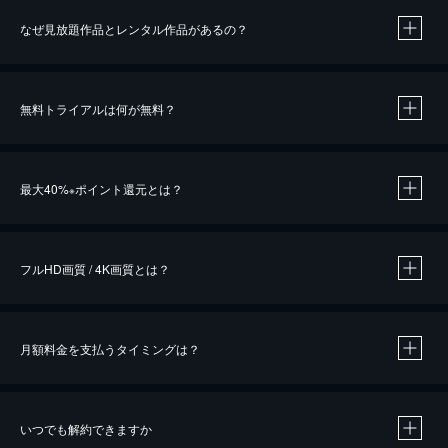
なぜ見放題作品とレンタル作品があるの？
無料トライアルは何が無料？
※
最大40%
ポイント還元とは？
※
※
作品によって必要なポイントが異なります。
フルHD画質 / 4K画質とは？
月額料金を支払うタイミングは？
※
40％ポイント還元の対象は、クレジットカード決済による作品の購入 / レンタルです。
※
iOSアプリのUコイン決済による作品の購入 / レンタルは、20％のポイント還元です。
※
還元の対象外となる決済方法や商品があります。くわしくは
こちら
をご確認ください。
いつでも解約できますか