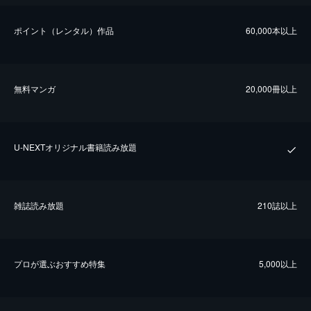
ポイント（レンタル）作品
60,000本以上
無料マンガ
20,000冊以上
U-NEXTオリジナル書籍読み放題
雑誌読み放題
210誌以上
プロが選ぶおすすめ特集
5,000以上