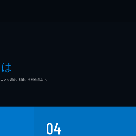
とは
マ/アニメを調査。別途、有料作品あり。
04