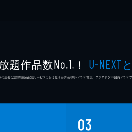
放題作品数
！
No.1
U-NEXT
※
26年7⽉ 国内の主要な定額制動画配信サービスにおける洋画/邦画/海外ドラマ/韓流・アジアドラマ/国内ドラ
03