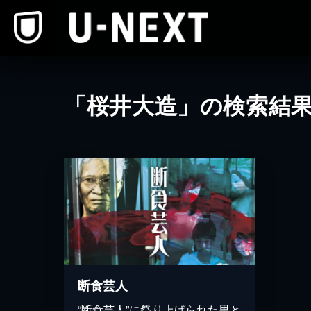
本文へスキップ
「桜井大造」の検索結
断食芸人
“断食芸人”に祭り上げられた男と