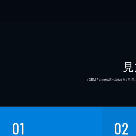
見
※GEM Partners調べ/20
01
02