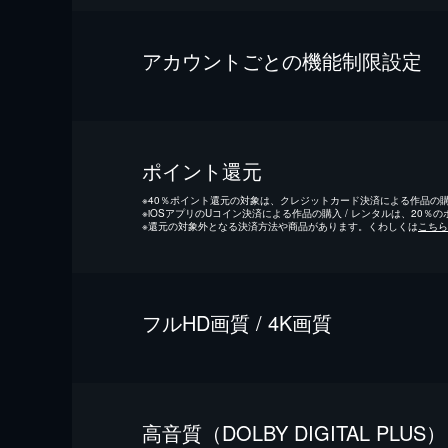
アカウントごとの機能制限設定
ポイント還元
※
40％ポイント還元の対象は、クレジットカード決済による作品の購入
※
iOSアプリのUコイン決済による作品の購入 / レンタルは、20％
※
還元の対象外となる決済方法や商品があります。くわしくは
こちら
フルHD画質 / 4K画質
⾼⾳質（DOLBY DIGITAL PLUS）