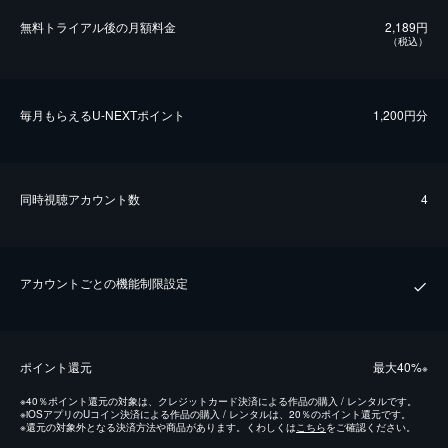
無料トライアル後の⽉額料金
2,189円
（税込）
毎⽉もらえるU-NEXTポイント
1,200円分
同時視聴アカウント数
4
アカウントごとの機能制限設定
ポイント還元
最⼤40%
※
※
40％ポイント還元の対象は、クレジットカード決済による作品の購入 / レンタルです。
※
iOSアプリのUコイン決済による作品の購入 / レンタルは、20％のポイント還元です。
※
還元の対象外となる決済方法や商品があります。くわしくは
こちら
をご確認ください。