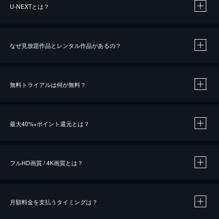
U-NEXTとは？
なぜ見放題作品とレンタル作品があるの？
無料トライアルは何が無料？
※
最大40%
ポイント還元とは？
※
※
作品によって必要なポイントが異なります。
フルHD画質 / 4K画質とは？
月額料金を支払うタイミングは？
※
40％ポイント還元の対象は、クレジットカード決済による作品の購入 / レンタルです。
※
iOSアプリのUコイン決済による作品の購入 / レンタルは、20％のポイント還元です。
※
還元の対象外となる決済方法や商品があります。くわしくは
こちら
をご確認ください。