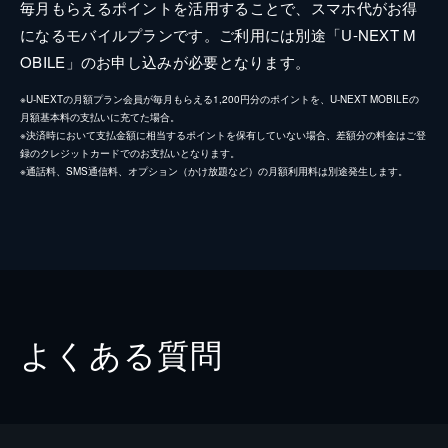
毎月もらえるポイントを活用することで、スマホ代がお得
になるモバイルプランです。ご利用には別途「U-NEXT M
OBILE」のお申し込みが必要となります。
※U-NEXTの月額プラン会員が毎月もらえる1,200円分のポイントを、U-NEXT MOBILEの
月額基本料の支払いに充てた場合。
※決済時において支払金額に相当するポイントを保有していない場合、差額分の料金はご登
録のクレジットカードでのお支払いとなります。
※通話料、SMS通信料、オプション（かけ放題など）の月額利用料は別途発生します。
よくある質問