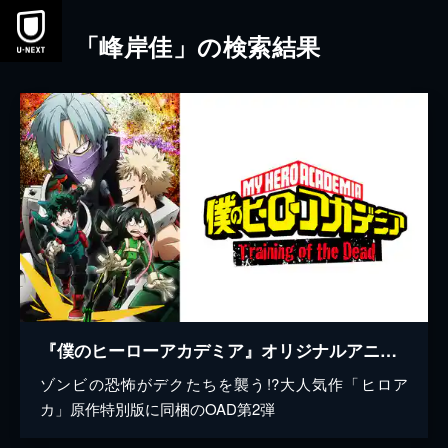
本文へスキップ
「峰岸佳」の検索結果
『僕のヒーローアカデミア』オリジナルアニメ「Training of the Dead＜トレーニング オブ ザ デッド＞」
ゾンビの恐怖がデクたちを襲う!?大人気作「ヒロア
カ」原作特別版に同梱のOAD第2弾