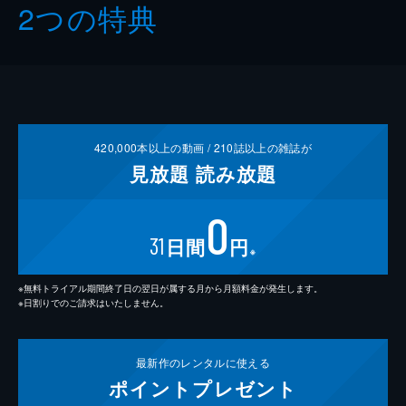
2つの特典
420,000
本以上の動画 /
210
誌以上の雑誌が
見放題
読み放題
0
31
日間
円
※
※無料トライアル期間終了日の翌日が属する月から月額料金が発生します。
※日割りでのご請求はいたしません。
最新作の
レンタルに使える
ポイント
プレゼント