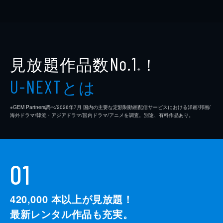
見放題作品数
！
No.1
※
とは
U-NEXT
※GEM Partners調べ/2026年7⽉ 国内の主要な定額制動画配信サービスにおける洋画/邦画/
海外ドラマ/韓流・アジアドラマ/国内ドラマ/アニメを調査。別途、有料作品あり。
01
420,000
本以上が見放題！
最新レンタル作品も充実。