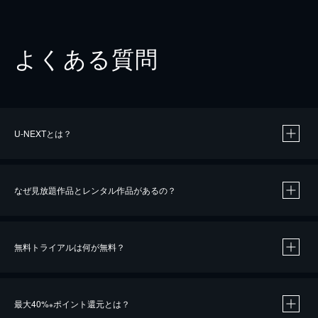
よくある質問
U-NEXTとは？
なぜ見放題作品とレンタル作品があるの？
無料トライアルは何が無料？
※
最大40%
ポイント還元とは？
※