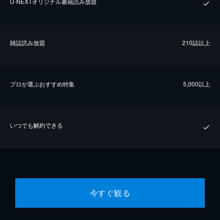
U-NEXTオリジナル書籍読み放題
雑誌読み放題
210誌以上
プロが選ぶおすすめ特集
5,000以上
いつでも解約できる
今すぐ観る