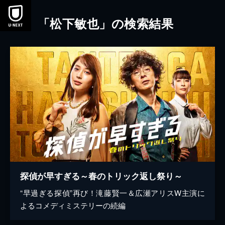
本文へスキップ
「松下敏也」の検索結果
探偵が早すぎる～春のトリック返し祭り～
“早過ぎる探偵”再び！滝藤賢一＆広瀬アリスW主演に
よるコメディミステリーの続編