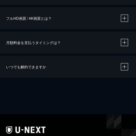
※
作品によって必要なポイントが異なります。
フルHD画質 / 4K画質とは？
月額料金を支払うタイミングは？
※
40％ポイント還元の対象は、クレジットカード決済による作品の購入 / レンタルです。
※
iOSアプリのUコイン決済による作品の購入 / レンタルは、20％のポイント還元です。
※
還元の対象外となる決済方法や商品があります。くわしくは
こちら
をご確認ください。
いつでも解約できますか
こちら