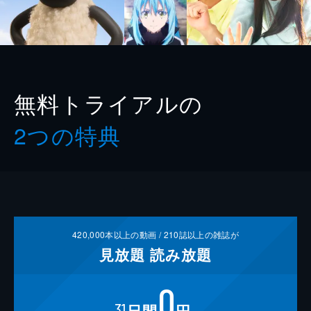
無料トライアルの
2つの特典
420,000
本以上の動画 /
210
誌以上の雑誌が
見放題
読み放題
0
31
日間
円