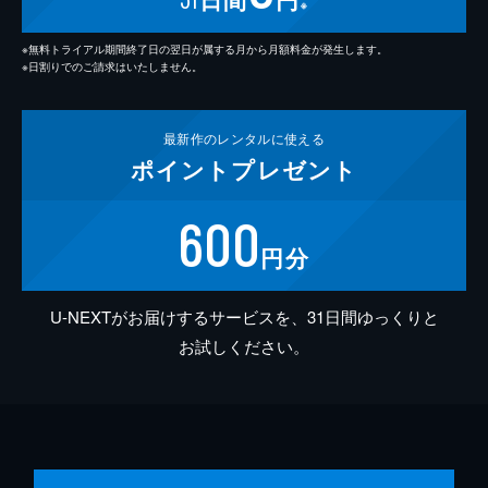
※
※無料トライアル期間終了日の翌日が属する月から月額料金が発生します。
※日割りでのご請求はいたしません。
最新作の
レンタルに使える
ポイント
プレゼント
600
円分
U-NEXTがお届けするサービスを、31日間ゆっくりと
お試しください。