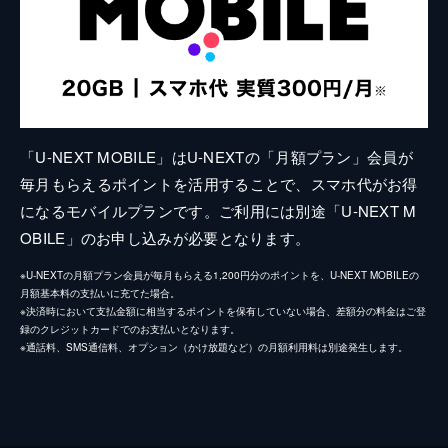
「U-NEXT MOBILE」はU-NEXTの「月額プラン」会員が
毎月もらえるポイントを活用することで、スマホ代がお得
になるモバイルプランです。ご利用には別途「U-NEXT M
OBILE」のお申し込みが必要となります。
※U-NEXTの月額プラン会員が毎月もらえる1,200円分のポイントを、U-NEXT MOBILEの
月額基本料の支払いに充てた場合。
※決済時において支払金額に相当するポイントを保有していない場合、差額分の料金はご登
録のクレジットカードでのお支払いとなります。
※通話料、SMS通信料、オプション（かけ放題など）の月額利用料は別途発生します。