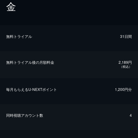
金
無料トライアル
31日間
無料トライアル後の⽉額料金
2,189円
（税込）
毎⽉もらえるU-NEXTポイント
1,200円分
同時視聴アカウント数
4