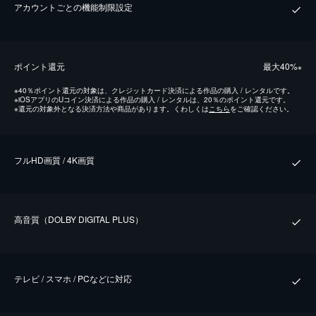
アカウントごとの機能制限設定
ポイント還元
最⼤40%
※
※
40％ポイント還元の対象は、クレジットカード決済による作品の購入 / レンタルです。
※
iOSアプリのUコイン決済による作品の購入 / レンタルは、20％のポイント還元です。
※
還元の対象外となる決済方法や商品があります。くわしくは
こちら
をご確認ください。
フルHD画質 / 4K画質
⾼⾳質（DOLBY DIGITAL PLUS）
テレビ / スマホ / PCなどに対応