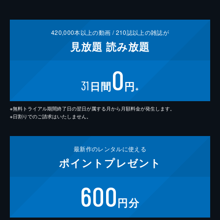
420,000
本以上の動画 /
210
誌以上の雑誌が
見放題
読み放題
0
31
日間
円
※
※無料トライアル期間終了日の翌日が属する月から月額料金が発生します。
※日割りでのご請求はいたしません。
最新作の
レンタルに使える
ポイント
プレゼント
600
円分