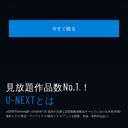
今すぐ観る
見放題作品数
！
No.1
※
とは
U-NEXT
※GEM Partners調べ/2026年7⽉ 国内の主要な定額制動画配信サービスにおける洋画/邦画/
海外ドラマ/韓流・アジアドラマ/国内ドラマ/アニメを調査。別途、有料作品あり。