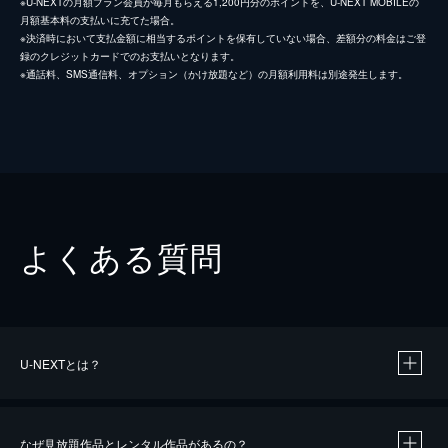
※U-NEXTの月額プラン会員が毎月もらえる1,200円分のポイントを、U-NEXT MOBILEの
月額基本料の支払いに充てた場合。
※決済時において支払金額に相当するポイントを保有していない場合、差額分の料金はご登
録のクレジットカードでのお支払いとなります。
※通話料、SMS通信料、オプション（かけ放題など）の月額利用料は別途発生します。
よくある質問
U-NEXTとは？
なぜ見放題作品とレンタル作品があるの？