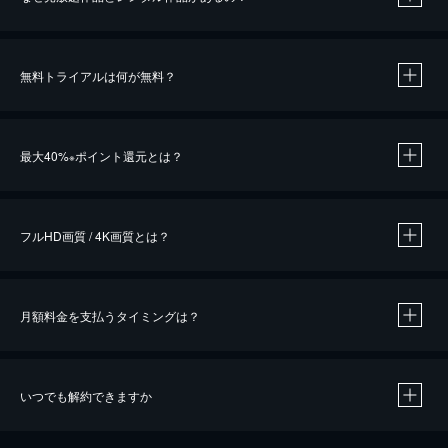
無料トライアルは何が無料？
※
最大40%
ポイント還元とは？
※
※
作品によって必要なポイントが異なります。
フルHD画質 / 4K画質とは？
月額料金を支払うタイミングは？
※
40％ポイント還元の対象は、クレジットカード決済による作品の購入 / レンタルです。
※
iOSアプリのUコイン決済による作品の購入 / レンタルは、20％のポイント還元です。
※
還元の対象外となる決済方法や商品があります。くわしくは
こちら
をご確認ください。
いつでも解約できますか