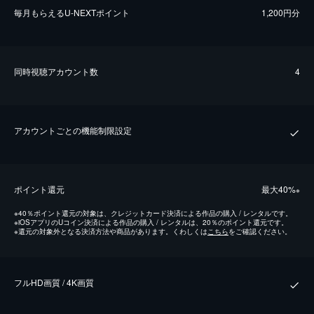
毎⽉もらえるU-NEXTポイント
1,200円分
同時視聴アカウント数
4
アカウントごとの機能制限設定
ポイント還元
最⼤40%
※
※
40％ポイント還元の対象は、クレジットカード決済による作品の購入 / レンタルです。
※
iOSアプリのUコイン決済による作品の購入 / レンタルは、20％のポイント還元です。
※
還元の対象外となる決済方法や商品があります。くわしくは
こちら
をご確認ください。
フルHD画質 / 4K画質